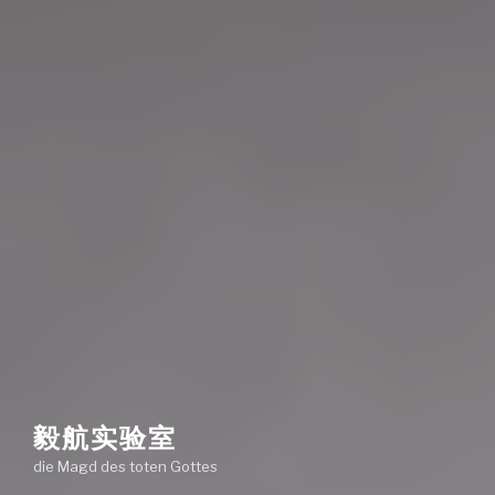
毅航实验室
die Magd des toten Gottes