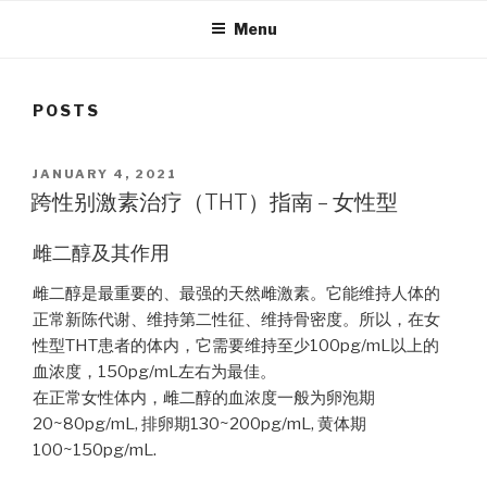
Menu
POSTS
POSTED
JANUARY 4, 2021
ON
跨性别激素治疗（THT）指南 – 女性型
雌二醇及其作用
雌二醇是最重要的、最强的天然雌激素。它能维持人体的
正常新陈代谢、维持第二性征、维持骨密度。所以，在女
性型THT患者的体内，它需要维持至少100pg/mL以上的
血浓度，150pg/mL左右为最佳。
在正常女性体内，雌二醇的血浓度一般为卵泡期
20~80pg/mL, 排卵期130~200pg/mL, 黄体期
100~150pg/mL.