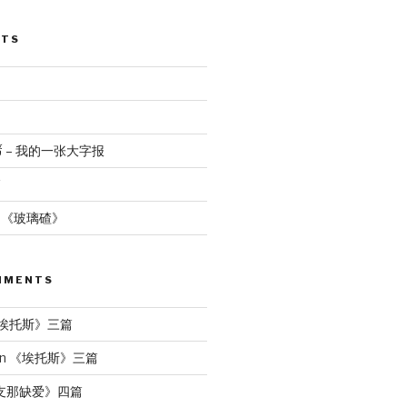
STS
นทร์ – 我的一张大字报
篇
：《玻璃碴》
MMENTS
埃托斯》三篇
n
《埃托斯》三篇
支那缺爱》四篇