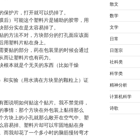
散文
的保护片，打开就可以扔掉了。
数学
膜后）可能这个塑料片是辅助的胶带，用
文学
块部分实在是太容易掉了。
贴的方法不对，方块部分的打孔面应该面
日常
后用塑料片粘在身上。
需要贴的部分，药在包装里的时候会通过
日莲宗
从而让塑料片也有药力。
社科类
块根本就是个无关的东西（比如干燥
科学类
视频）和实验（用水滴在方块里的颗粒上）证
精神分析
计算机科学
有图说明如何贴这个贴片。我不禁觉得，
诗歌
的事情：那个方块在外包装上黏得那么
个方块上的小孔就那么敞开在空气中、塑
么容易掉、塑料片却可以牢固地贴在身
。而我却花了一个多小时的脑筋慢转弯才