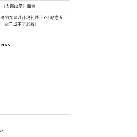
n
《支那缺爱》四篇
正确的女皇以什玛莉陛下
on
励志五
维一辈子成不了老板》
INKS
24