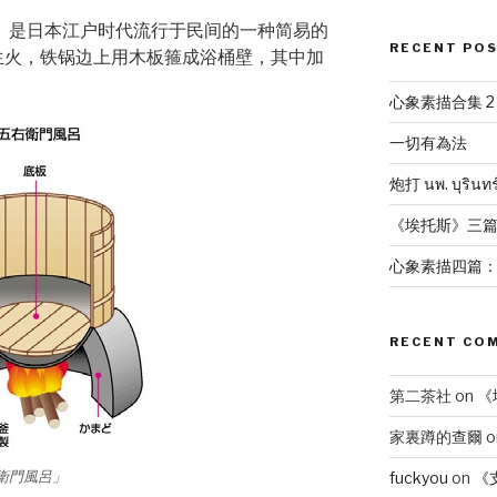
呂）是日本江户时代流行于民间的一种简易的
RECENT PO
生火，铁锅边上用木板箍成浴桶壁，其中加
心象素描合集 2
一切有為法
炮打 นพ. บุริ
《埃托斯》三
心象素描四篇
RECENT CO
第二茶社
on
《
家裏蹲的查爾
o
右衛門風呂」
fuckyou
on
《