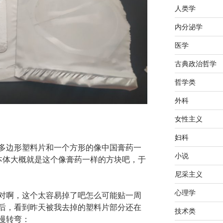
人类学
内分泌学
医学
古典政治哲学
哲学类
外科
女性主义
妇科
多边形塑料片和一个方形的像中国膏药一
小说
本体大概就是这个像膏药一样的方块吧，于
尼采主义
心理学
对啊，这个太容易掉了吧怎么可能贴一周
后，看到昨天被我去掉的塑料片部分还在
技术类
慢转弯：