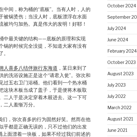
October 2024
在中间，称为桶的“底板”。当有人时，人的
于被锅烫伤；当没人时，底板漂浮在水面
September 2
流被均匀加热。真是伟大的发明！好耶！
July 2024
桶中最关键的结构——底板的原理和实现
June 2024
个锅的时候完全没提，不知道大家有没有
February 2024
了。
October 2023
佣人喜多八结伴旅行东海道
，某日来到了
August 2023
供的洗浴设施正是这个“请君入瓮”。弥次和
见过五右卫门浴桶。他们看到一个热水桶
July 2023
把这块木板当成了盖子，于是便将木板取
July 2022
。二人于是决定穿着木屐进去。这一下可
，二人羞惭万分。
March 2022
August 2021
的我们，弥次喜多的行为固然好笑。然而在他
似乎都是正确无误的，只不过他们的出发
June 2021
个桶上面漂着一块板，如果不经过我们前述的