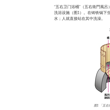
“五右卫门浴桶”（五右衛門風
洗浴设施（图1）。在铸铁锅下
水；人就直接站在其中洗澡。
图1 「五