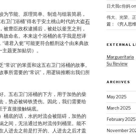
日犬我c你妈
o
较为节能、原理简单、制造与组装简易，
伟大、光荣、
五右卫门浴桶”得名于安土桃山时代的大盗
石
篇：《穷人思
，被豊臣政权逮捕后，被处以釜烹之刑，
典故命名。本来这个浴桶的名字我是想译
，“请君入瓮”可能更符合酷刑这个由来典故
EXTERNAL L
一主题更加贴切）。
Margueritaria
Su Review
乏“常识”的笨蛋和这五右卫门浴桶的故事。
故事所需要的“常识”，用逻辑推断出我们所
ARCHIVES
好。五右卫门浴桶的下方，用于加热的柴
May 2025
去，势必被铸铁烫伤。因此，我们需要给
March 2025
至于直接接触锅底。
）桶底的话，水的对流会被阻碍，加热的
February 2025
锅之间，无法通过热对流传到桶里。能不
在人进去之前是打开的、人进去之后才盖
November 20