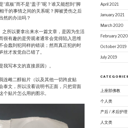
“底板”而不是“盖子”呢？谁又能想到“脚
April 2021
不相干的事情之间的关系呢？脚被烫伤之后
January 2021
当然的办法吗？
March 2020
”。之所以要拿出来水一篇文章，是因为生活
February 2020
而很有趣的是旁观者通常会觉得陷入思维
不会蠢到犯同样的错误；然而真正犯的时
October 2019
笋丝才发觉自己错了。
July 2019
是我写本文的直接原因）。
CATEGORIE
我连雌二醇贴片（以及其他一切跨皮贴
会泰文，所以没看说明书正面，只把背面
上座部佛教
这个贴片怎么用的图示。
个人类
产后 / 术后护理
人文类