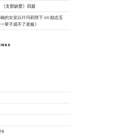
n
《支那缺爱》四篇
正确的女皇以什玛莉陛下
on
励志五
维一辈子成不了老板》
INKS
24