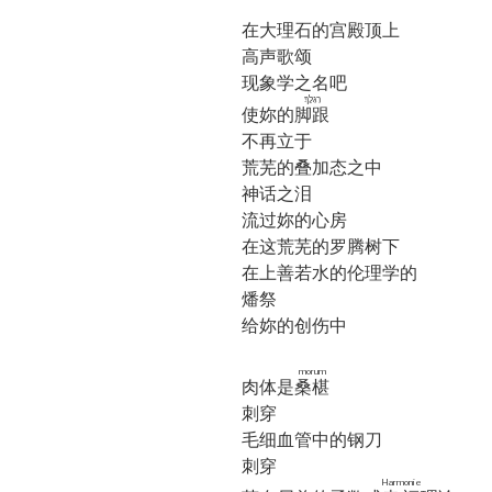
在大理石的宫殿顶上
高声歌颂
现象学之名吧
רַגְלֶֽךָ׃
使妳的
脚跟
不再立于
荒芜的叠加态之中
神话之泪
流过妳的心房
在这荒芜的罗腾树下
在上善若水的伦理学的
燔祭
给妳的创伤中
morum
肉体是
桑椹
刺穿
毛细血管中的钢刀
刺穿
Harmonie