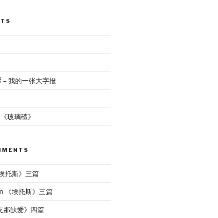
STS
นทร์ – 我的一张大字报
篇
：《玻璃碴》
MMENTS
埃托斯》三篇
n
《埃托斯》三篇
支那缺爱》四篇