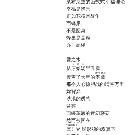
莱布尼兹的函数式
幸福
理论
幸福是蜂巢
正如花粉是战争
而蜂巢
不是圆桌
蜂巢是晶粒
亦非高楼
爱之水
L. C. L.
从
原始汤
里升腾
Zima Blue
覆盖了天穹的
湛蓝
那令人心惊胆战的晴空万里
妳背弃
沙漠的诱惑
背弃
西装革履的迷幻蘑菇
然而被困在
veritates
真理
的球形鸡的双翼下