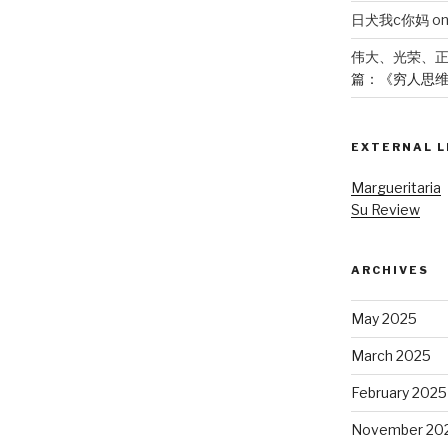
日犬我c你妈
o
伟大、光荣、
篇：《穷人思
EXTERNAL L
Margueritaria
Su Review
ARCHIVES
May 2025
March 2025
February 2025
November 20