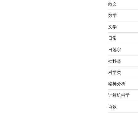
散文
数学
文学
日常
日莲宗
社科类
科学类
精神分析
计算机科学
诗歌