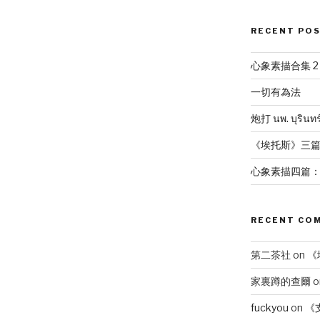
RECENT PO
心象素描合集 2
一切有為法
炮打 นพ. บุริ
《埃托斯》三
心象素描四篇
RECENT CO
第二茶社
on
《
家裏蹲的查爾
o
fuckyou
on
《