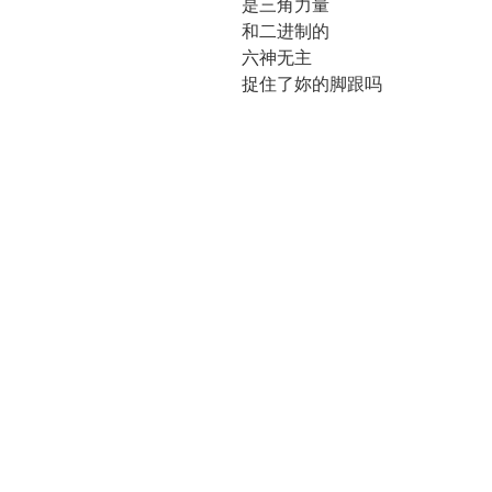
是三角力量
和二进制的
六神无主
捉住了妳的脚跟吗