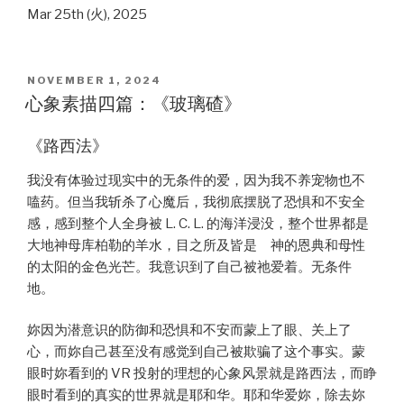
Mar 25th (火), 2025
POSTED
NOVEMBER 1, 2024
ON
心象素描四篇：《玻璃碴》
《路西法》
我没有体验过现实中的无条件的爱，因为我不养宠物也不
嗑药。但当我斩杀了心魔后，我彻底摆脱了恐惧和不安全
感，感到整个人全身被 L. C. L. 的海洋浸没，整个世界都是
大地神母库柏勒的羊水，目之所及皆是 神的恩典和母性
的太阳的金色光芒。我意识到了自己被祂爱着。无条件
地。
妳因为潜意识的防御和恐惧和不安而蒙上了眼、关上了
心，而妳自己甚至没有感觉到自己被欺骗了这个事实。蒙
眼时妳看到的 VR 投射的理想的心象风景就是路西法，而睁
眼时看到的真实的世界就是耶和华。耶和华爱妳，除去妳