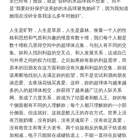
里已经有了预设，就是“会碎的水晶球我不想要”。而不
是“我要好好保护这美妙的水晶球避免她碎了，因为我知道
她现在没碎全靠我这么多年对她好”。
人生是旷野，人生是草原，人生是森林。衡量一个人的性
格和思想和气质和兴趣的维度有数十维，我们每个人都是
数十维欧几里得空间中的超球体点集，与别人有不同的交
集。妳和人找到利益的交叉点、和人发展关系，达成自己
与外界之间的权力结盟。之后如果妳有新的利益需求，而
原本的旧朋友在这方面和妳没有兴趣和利益的交集，妳就
该果断地找别人去满足妳的欲望，而不是尝试和酒肉朋友
谈恋爱、去夜场花钱买真爱。这样，妳的超球体与越来越
多的人的超球体相交，妳获得了越来越广泛的人际关系
网、形成了六度关系，妳成为了结盟者和酷儿王。妳的每
个侧面都有不同的人理解妳；每个人都只理解妳的一小部
分侧面。但这就好。这就是酷儿王的存在方式。世界上没
有万能奶嘴，没有妈妈，没有灵魂双子，没有命定真爱，
没有救世主和青天大老爷。两个自旋相反的氢原子轨道相
加相减，电子只能留在成键轨道上，不能一直待在反键轨