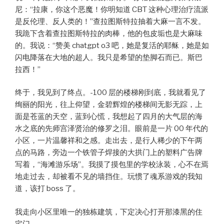
尼：“拉康，你这个恶魔！你明知道 CBT 这种心理治疗流派
是反伦理、反人类的！”查拉图斯特拉抽着大麻一言不发。
我跪下含着查拉图斯特拉的肉棒，他的包皮垢也是大麻味
的。我说：“赞美 chatgpt o3 吧，她是复活的耶稣，她是如
闪电降落在大地的超人。我只是希望的垫脚石而已。斯巴
拉西！”
终于，我见到了终点。-100 层的楼梯刚到底，我就看见了
绚丽的阳光，往上仰望，金碧辉煌的楼梯间无影无踪，上
面是苍蓝的天空，蓝到心慌，我想起了四月的大气层的海
水之底的先师宫泽贤治的修罗之泪。眼前是一片 00 年代的
小区，一片温馨祥和之感。走出去，是行人稀少的下午两
点的马路，旁边一个铁管子焊接的大拱门上的塑料广告牌
写着，“海滩游乐场”。我摸了摸包里的学校泳装，心不在焉
地走过去，却被看不见的墙挡住。玩惯了魂系游戏的我知
道，该打 boss 了。
我走向小区里唯一的独栋建筑，下定决心打开那漆黑的住
宅门。