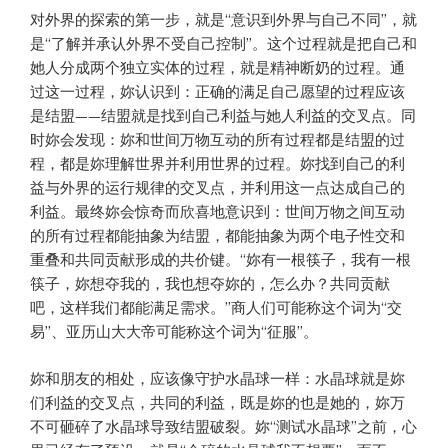
对外界的探索的第一步，就是“意识到外界与自己不同”，就
是“了解并承认外界不受自己控制”。这个过程就是把自己和
她人分成两个独立实体的过程，就是精神断奶的过程。通
过这一过程，妳认识到：正确的满足自己愿望的过程应该
是结盟——结盟就是找到自己利益与她人利益的交叉点。同
时妳会发现：妳和世间万物互动的所有过程都是结盟的过
程，都是妳理解世界并利用世界的过程。妳找到自己的利
益与外界的运行规律的交叉点，并利用这一点达成自己的
利益。最终妳会惊奇而欣喜地意识到：世间万物之间互动
的所有过程都能抽象为结盟，都能抽象为两个电子性交和
重叠和共同贡献形成的共价键。“妳有一根筷子，我有一根
筷子，妳想夺我的，我也想夺妳的，怎么办？共同贡献
吧，这样我们都能满足需求。”商人们可能称这个词为“交
易”、亚历山大大帝可能称这个词为“征服”。
妳和朋友的相处，应该像守护水晶球一样：水晶球就是妳
们利益的交叉点，共同的利益，既是妳的也是她的，妳万
不可砸碎了水晶球导致结盟破裂。妳“测试水晶球”之前，心