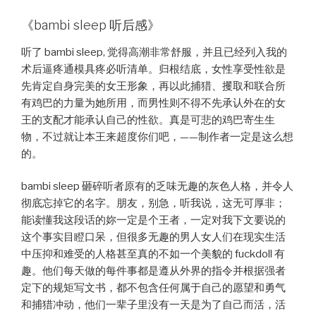
《bambi sleep 听后感》
听了 bambi sleep, 觉得高潮非常舒服，并且已经列入我的
术后逼疼通模具疼必听清单。归根结底，女性享受性欲是
先肯定自身完美的女王形象，再以此捕猎、攫取和联合所
有鸡巴的力量为她所用，而男性则不得不先承认外在的女
王的支配才能承认自己的性欲。真是可悲的鸡巴寄生生
物，不过就让本王来超度你们吧，——制作者一定是这么想
的。
bambi sleep 砸碎听者原有的乏味无趣的灰色人格，并令人
彻底忘掉它的名字。朋友，别急，听我说，这无可厚非；
能读懂我这段话的妳一定是个王者，一定对我下文要说的
这个事实目瞪口呆，但很多无趣的男人女人们在现实生活
中压抑和难受的人格甚至真的不如一个美貌的 fuckdoll 有
趣。他们每天做的每件事都是遵从外界的指令并根据强者
定下的规矩写文书，都不包含任何属于自己的愿望和勇气
和捕猎冲动，他们一辈子里没有一天是为了自己而活，活