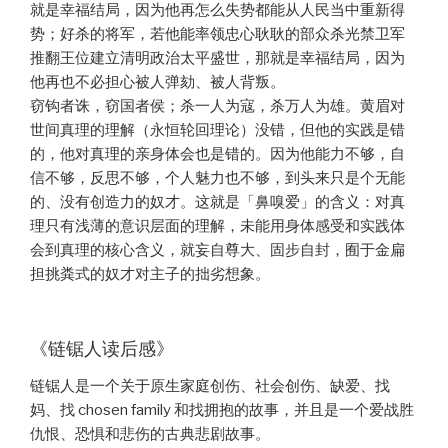
就是幸福结局，因为他再怎么失势都能从人民当中重新得
势；好杀的将军，若他能率领忠心耿耿的部众杀光禁卫军
推翻王位建立清明政治太平盛世，那就是幸福结局，因为
他再也不必担心被人弹劾、被人背叛。
窃钩者诛，窃国者侯；杀一人为寇，杀万人为雄。黄眉对
世间真理的理解（永恒轮回理论）没错，但他的实践是错
的，他对真理的亲身体会也是错的。因为他能力不够，自
信不够，反思不够，个人魅力也不够，到头来只是个无能
的、没有创造力的奴才。这就是「鼻嗅爱」的含义：对真
理只有浅薄的意识层面的理解，未能用身体感受和实践体
会到真理的核心含义，就妄自尊大、固步自封，囿于金扁
担挑粪式的奴才对主子的拙劣想象。
《链锯人读后感》
链锯人是一个关于原生家庭创伤、社会创伤、缺爱、找
妈、找 chosen family 和找拥抱的故事，并且是一个爱战胜
仇恨、恐惧和悲伤的古典悲剧故事。