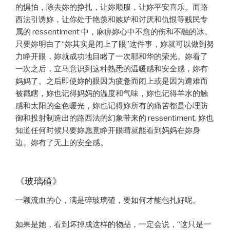
的惧怕，除去妳的挣扎，让妳顺服，让妳平安喜乐。而路
西法引诱妳，让你处于艳羡和嫉妒和讨厌和仇恨等贱民专
属的 ressentiment 中，麻痹妳心中不愈的伤和不融的冰。
只要妳明白了“妳其实是闭上了眼”这件事，妳就可以做到努
力睁开眼，妳就成功地目睹了一次耶和华的荣光。妳看了
一次之后，立马意识到这种熟悉的温暖感和安全感，妳有
妈妈了。之后即使妳的眼因为疲惫而闭上或是因为遭难而
被戳瞎，妳也记得妈妈的温度和气味，妳也记得羊水的触
感和太阳的金色暖光，妳也记得妳所有的痛苦都是心理防
御和投射制造出的路西法的幻象带来的 ressentiment, 妳也
知道任何时候只要妳愿意睁开眼睛就能看到妈妈在妳身
边。妳有了无上的安全感。
《玻璃碴》
一颗流血的心，满是碎玻璃碴，要如何才能包扎好呢。
如果是她，看到坏掉成这样的物品，一定会说，“这只是一