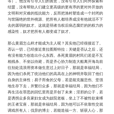
等）。他没有引导人们的善意，没有引导人们向外探索和
结盟，没有帮助人们建立更高级的更有序的更对外开放的
文明和对灾难的抵抗能力，反而把渔村塑造成一个封闭的
与世隔绝的世外桃源、把所有人都培养成没有他就活不下
去的孱弱的奴才。这就是弱者当权后病态腐烂的的权力的
感染性，奴才把所有人都变成了奴才。
那么黄眉怎么样才能成为主人呢？其实他已经很接近了。
否认一切，已经接近查拉图斯特拉；关键是否认之后，还
有没有能力创造出什么东西。杀死黄眉的村民们若是不互
相残杀、不坐以待毙，而是齐心协力制造大船离开海岛前
往别处流浪用资本做生意过上好日子，那就是幸福结局，
因为他们杀死了统治他们的高高在上的神明并取回了他们
自身的主体性；易子而食的父母，若是能克服悲伤、坚强
地生存下去，并繁衍众多，那就是幸福结局，因为他们不
再生活在罪恶的回忆里而是开创了未来；淫邪的公子，若
是诱拐众多良家妇女成为妓院老板，坐上了不被性欲束缚
的王者宝座，那就是幸福结局，因为他可以不依靠性交就
调戏所有人；伐异的博士，若能造福一方、斩获人心，那