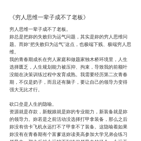
《穷人思维一辈子成不了老板》
穷人思维一辈子成不了老板。
妳总是把妳的失败归为运气问题，其实是妳的穷人思维问
题。而妳“把失败归为运气”这点，也极端下贱、极端穷人思
维。
我的青春期成长在穷人家庭和做题家独木桥环境里，人生
选择匮乏，人生规划能力被压抑、拘束，导致我的前额叶
没能在决策训练过程中发育成熟。我需要经历第二次青春
期，不仅是奶子，而且还有脑子，要让自己的领导力变得
强大无比才行。
砍口垒是人生的隐喻。
资源就是存款，新舰娘就是妳的专业能力，新装备就是妳
的领导力。妳若是之前活动没选择打甲拿装备，那么之后
妳没有倍卡飞机永远打不了甲拿不了装备。这隐喻着如果
妳没有在青春期有个富爹送妳读美高参加大学兄弟会练习