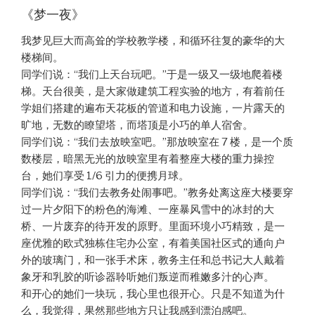
《梦一夜》
我梦见巨大而高耸的学校教学楼，和循环往复的豪华的大
楼梯间。
同学们说：“我们上天台玩吧。”于是一级又一级地爬着楼
梯。天台很美，是大家做建筑工程实验的地方，有着前任
学姐们搭建的遍布天花板的管道和电力设施，一片露天的
旷地，无数的瞭望塔，而塔顶是小巧的单人宿舍。
同学们说：“我们去放映室吧。”那放映室在 7 楼，是一个质
数楼层，暗黑无光的放映室里有着整座大楼的重力操控
台，她们享受 1/6 引力的便携月球。
同学们说：“我们去教务处闹事吧。”教务处离这座大楼要穿
过一片夕阳下的粉色的海滩、一座暴风雪中的冰封的大
桥、一片废弃的待开发的原野。里面环境小巧精致，是一
座优雅的欧式独栋住宅办公室，有着美国社区式的通向户
外的玻璃门，和一张手术床，教务主任和总书记大人戴着
象牙和乳胶的听诊器聆听她们叛逆而稚嫩多汁的心声。
和开心的她们一块玩，我心里也很开心。只是不知道为什
么，我觉得，果然那些地方只让我感到漂泊感吧。