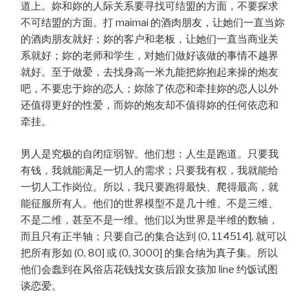
道上。妳和妳的人际关系要寻找可结盟的方面，不要探求
不可结盟的方面。打 maimai 的酒肉朋友，让她们一直当妳
的酒肉朋友就好；妳的客户和老板，让她们一直当商业关
系就好；妳的老师和学生，对她们做好该做的事情不越界
就好。至于做爱，去找身高一米九能把妳抱起来操的炮友
吧，不要忠于妳的恋人；妳除了依恋和牵挂妳的恋人以外
还值得更好的性爱，而妳的炮友却不值得妳的任何依恋和
牵挂。
男人是究极的自闭症弱智。他们想：人生是跑道。只要我
有钱，我就能满足一切人的需求；只要我有权，我就能给
一切人工作岗位。所以，我只要跑得最快、爬得最高，就
能征服所有人。他们的世界模型不是几十维、不是三维、
不是二维，甚至不是一维。他们以为世界是半维的数轴，
而且只有正半轴；只要自己的集合达到 (0, 114514], 就可以
把所有形如 (0, 80] 或 (0, 3000] 的集合纳为真子集。所以
他们会蠢到在风俗店花钱找女孩后跟女孩加 line 约饭试图
谈恋爱。