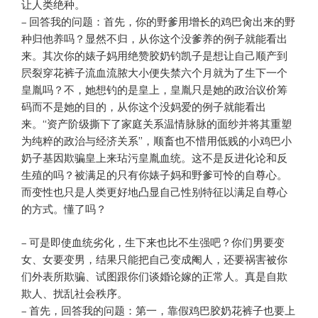
让人类绝种。
– 回答我的问题：首先，你的野爹用增长的鸡巴肏出来的野
种归他养吗？显然不归，从你这个没爹养的例子就能看出
来。其次你的婊子妈用绝赞胶奶钓凯子是想让自己顺产到
屄裂穿花裤子流血流脓大小便失禁六个月就为了生下一个
皇胤吗？不，她想钓的是皇上，皇胤只是她的政治议价筹
码而不是她的目的，从你这个没妈爱的例子就能看出
来。“资产阶级撕下了家庭关系温情脉脉的面纱并将其重塑
为纯粹的政治与经济关系”，顺畜也不惜用低贱的小鸡巴小
奶子基因欺骗皇上来玷污皇胤血统。这不是反进化论和反
生殖的吗？被满足的只有你婊子妈和野爹可怜的自尊心。
而变性也只是人类更好地凸显自己性别特征以满足自尊心
的方式。懂了吗？
– 可是即使血统劣化，生下来也比不生强吧？你们男要变
女、女要变男，结果只能把自己变成阉人，还要祸害被你
们外表所欺骗、试图跟你们谈婚论嫁的正常人。真是自欺
欺人、扰乱社会秩序。
– 首先，回答我的问题：第一，靠假鸡巴胶奶花裤子也要上