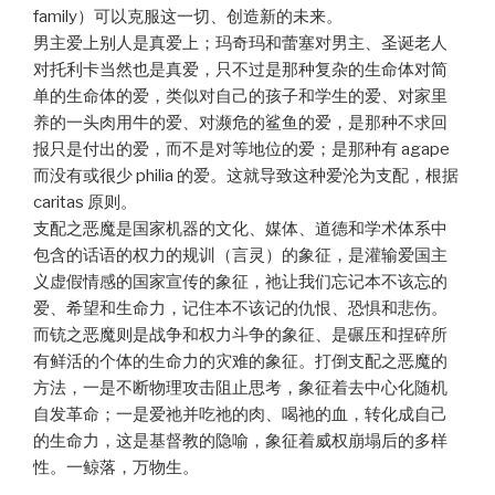
family）可以克服这一切、创造新的未来。
男主爱上别人是真爱上；玛奇玛和蕾塞对男主、圣诞老人
对托利卡当然也是真爱，只不过是那种复杂的生命体对简
单的生命体的爱，类似对自己的孩子和学生的爱、对家里
养的一头肉用牛的爱、对濒危的鲨鱼的爱，是那种不求回
报只是付出的爱，而不是对等地位的爱；是那种有 agape
而没有或很少 philia 的爱。这就导致这种爱沦为支配，根据
caritas 原则。
支配之恶魔是国家机器的文化、媒体、道德和学术体系中
包含的话语的权力的规训（言灵）的象征，是灌输爱国主
义虚假情感的国家宣传的象征，祂让我们忘记本不该忘的
爱、希望和生命力，记住本不该记的仇恨、恐惧和悲伤。
而铳之恶魔则是战争和权力斗争的象征、是碾压和捏碎所
有鲜活的个体的生命力的灾难的象征。打倒支配之恶魔的
方法，一是不断物理攻击阻止思考，象征着去中心化随机
自发革命；一是爱祂并吃祂的肉、喝祂的血，转化成自己
的生命力，这是基督教的隐喻，象征着威权崩塌后的多样
性。一鲸落，万物生。