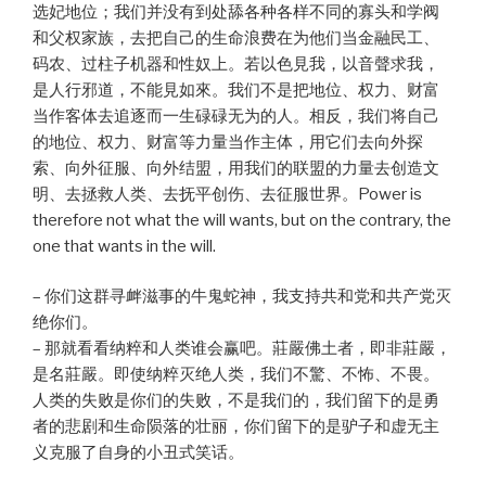
选妃地位；我们并没有到处舔各种各样不同的寡头和学阀
和父权家族，去把自己的生命浪费在为他们当金融民工、
码农、过柱子机器和性奴上。若以色見我，以音聲求我，
是人行邪道，不能見如來。我们不是把地位、权力、财富
当作客体去追逐而一生碌碌无为的人。相反，我们将自己
的地位、权力、财富等力量当作主体，用它们去向外探
索、向外征服、向外结盟，用我们的联盟的力量去创造文
明、去拯救人类、去抚平创伤、去征服世界。Power is
therefore not what the will wants, but on the contrary, the
one that wants in the will.
– 你们这群寻衅滋事的牛鬼蛇神，我支持共和党和共产党灭
绝你们。
– 那就看看纳粹和人类谁会赢吧。莊嚴佛土者，即非莊嚴，
是名莊嚴。即使纳粹灭绝人类，我们不驚、不怖、不畏。
人类的失败是你们的失败，不是我们的，我们留下的是勇
者的悲剧和生命陨落的壮丽，你们留下的是驴子和虚无主
义克服了自身的小丑式笑话。