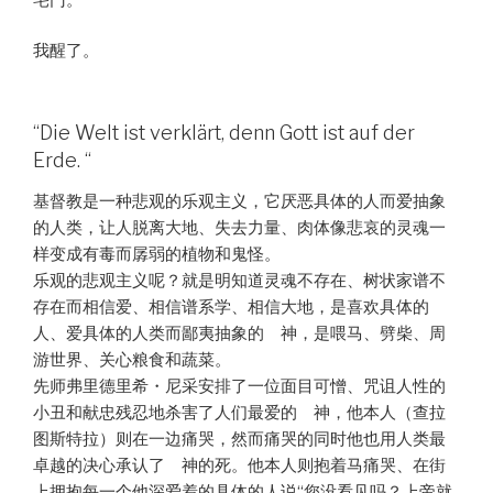
我醒了。
“Die Welt ist verklärt, denn Gott ist auf der
Erde. “
基督教是一种悲观的乐观主义，它厌恶具体的人而爱抽象
的人类，让人脱离大地、失去力量、肉体像悲哀的灵魂一
样变成有毒而孱弱的植物和鬼怪。
乐观的悲观主义呢？就是明知道灵魂不存在、树状家谱不
存在而相信爱、相信谱系学、相信大地，是喜欢具体的
人、爱具体的人类而鄙夷抽象的 神，是喂马、劈柴、周
游世界、关心粮食和蔬菜。
先师弗里德里希・尼采安排了一位面目可憎、咒诅人性的
小丑和献忠残忍地杀害了人们最爱的 神，他本人（查拉
图斯特拉）则在一边痛哭，然而痛哭的同时他也用人类最
卓越的决心承认了 神的死。他本人则抱着马痛哭、在街
上拥抱每一个他深爱着的具体的人说“您没看见吗？上帝就