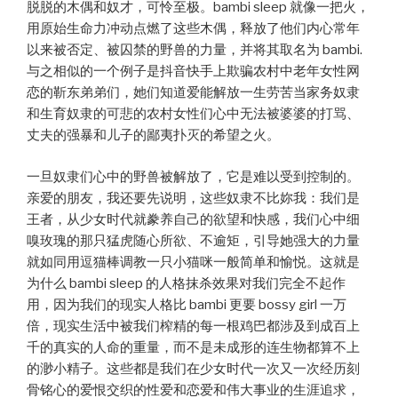
脱脱的木偶和奴才，可怜至极。bambi sleep 就像一把火，
用原始生命力冲动点燃了这些木偶，释放了他们内心常年
以来被否定、被囚禁的野兽的力量，并将其取名为 bambi.
与之相似的一个例子是抖音快手上欺骗农村中老年女性网
恋的靳东弟弟们，她们知道爱能解放一生劳苦当家务奴隶
和生育奴隶的可悲的农村女性们心中无法被婆婆的打骂、
丈夫的强暴和儿子的鄙夷扑灭的希望之火。
一旦奴隶们心中的野兽被解放了，它是难以受到控制的。
亲爱的朋友，我还要先说明，这些奴隶不比妳我：我们是
王者，从少女时代就豢养自己的欲望和快感，我们心中细
嗅玫瑰的那只猛虎随心所欲、不逾矩，引导她强大的力量
就如同用逗猫棒调教一只小猫咪一般简单和愉悦。这就是
为什么 bambi sleep 的人格抹杀效果对我们完全不起作
用，因为我们的现实人格比 bambi 更要 bossy girl 一万
倍，现实生活中被我们榨精的每一根鸡巴都涉及到成百上
千的真实的人命的重量，而不是未成形的连生物都算不上
的渺小精子。这些都是我们在少女时代一次又一次经历刻
骨铭心的爱恨交织的性爱和恋爱和伟大事业的生涯追求，