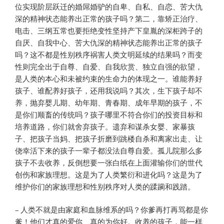
位实现阶层跃迁的婚屌婚驴的自卑、自私、自恋、苦大仇
深的精神状态能养出正常的孩子吗？第二，靠矫正治疗、
电击、三纲五常也要拒绝变性坚持产下皇胤的深柜跨子的
自厌、自我中心、苦大仇深的精神状态能养出正常的孩子
吗？这不都是性别秩序祸害人类文明延续的结果吗？而变
性则完全出于自尊、自爱、自我欣赏、独立自强的欲望，
是人类的本心和未被约束的生命力的体现之一。谁能养好
孩子、谁配养好孩子，还用我说吗？其次，生下孩子却不
养，抛弃婴儿期、幼年期、青春期、成年早期的孩子，不
是你们顺畜的传统吗？孩子哪里不符合你们的投资目标和
培养道路，你们就舍弃孩子。遗弃和谋杀女婴、家暴孩
子、把孩子当妈、把孩子折磨到跳楼自杀和离家出走、让
侥幸活下来的孩子一辈子都没法自尊自爱。孤儿院那么多
孩子不去收养，反倒想要一张白纸在上面灌输你们的世代
创伤和家族理想。这是为了人类繁衍和进化吗？这是为了
维护你们的家族理想和性别秩序对人类的蹂躏和践踏。
– 人类不就是由家庭和血脉维系的吗？你爹再打再骂都是你
爹！他们才真的爱你、真的为你好。收养的孩子，能一样