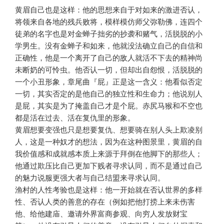
黄眉自己也是这样：他的思想来自于对如来的激进否认，
将领来自各地的残兵败将，模样模仿师父弥勒佛，连四个
徒弟的名字也是对金蝉子拙劣的抄袭和赌气，活脱脱的小
学男生。没有金蝉子和如来，他就没法确立自己的自信和
正确性，他是一个离开了自己的敌人就活不下去的精神尚
未断奶的可怜虫。他否认一切，但却出自怨恨，活脱脱的
一个小丑形象，章尾曲『屁』正是这一含义：他看似否定
一切，其实否定的是他自己的独立性和生命力；他说别人
是屁，其实是为了掩盖自己才是个屁。赤尻马猴和不空也
都是活在过去、活在复仇里的形象。
黄眉想要变强也只是想要复仇、想要骑在别人头上欺凌别
人，这是一种奴才的想法，因为在这种图景里，黄眉的自
我价值感和成就感本质上来源于拜倒在他脚下的那些人；
他通过欺压比自己更加下贱者寻求认同，而不是通过自己
的魅力说服更强大者与自己结盟来寻求认同。
渔村的人性考验也是这样：他一开始就在否认世界的多样
性、否认人类的善意的存在（例如把他打捞上来未伤害
他、给他建庙、邀请外界富商参观、向穷人发放财宝