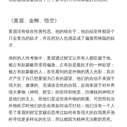
《黄眉、金蝉、悟空》
黄眉没有错在性善性恶。他的错在于，他自始至终都是个
只会复仇的奴才，并且把别人也感染成了偏激而狭隘的奴
才。
渔村的人性考验中，黄眉通过财宝让所有人都臣服于他、
被占有欲蒙蔽而变得偏激。占有欲是最奴才的一种欲望：
被占有欲蒙蔽的人，首先看到的是外物的诱人光彩，其次
才产生了自己想要据为己有的愿望。他们的自信不来源于
强大的、健康的、充满攻击性的自我，反倒来源于对外界
强大事物（神明、财宝）的崇拜和艳羡，仿佛钱和神明才
是他们的主人、而他们是这些身外物的附庸。可想而知当
外物耗尽时他们的生命将如何油尽灯枯；他们没有一个人
受了黄眉的财宝赏赐后思考过如何依靠强大的自我离开渔
村寻找更多样化的生活，所以都因为精神无法断奶而死。