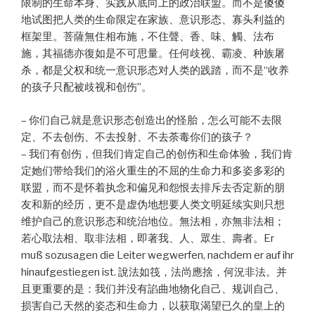
限制的生命本身、实践从底向上的政治联盟。而不是傻傻
地试图把人类的生命限定在家族、意识形态、寡头利益的
框架里。菩薩無住相布施，不住聲、香、味、觸、法布
施，其福德亦復如是不可思量。任何歧视、霸凌、种族屠
杀，都是父权和统一意识形态对人类的践踏，而不是“收养
的孩子只配被歧视和创伤”。
– 你们自己就是意识形态创造出的怪胎，怎么可能不去限
定、不去创伤、不去投射、不去荼毒你们的孩子？
– 我们有创伤，但我们肯定自己的创伤和生命体验，我们肯
定她们带给我们的浴火重生的不屈的生命力和多姿多彩的
联盟，而不是怀着执念和偏见和怨恨去排斥去否定新的朋
友和新的经历，更不是虚伪地想要人类文明延续实则只想
维护自己的意识形态和统治地位。無法相，亦無非法相；
若心取法相、取非法相，即著我、人、眾生、壽者。Er
muß sozusagen die Leiter wegwerfen, nachdem er auf ihr
hinaufgestiegen ist. 說法如筏，法尚應捨，何況非法。并
且更重要的是：我们并没有諂曲地物化自己、规训自己、
损害自己天然的姿态和生命力，以获取渴望已久的皇上的