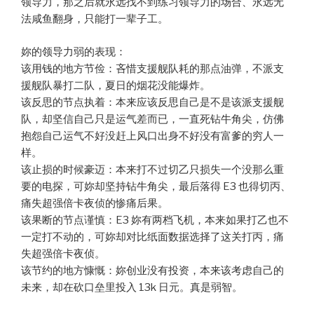
领导力，那之后就永远找不到练习领导力的场合、永远无
法咸鱼翻身，只能打一辈子工。
妳的领导力弱的表现：
该用钱的地方节俭：吝惜支援舰队耗的那点油弹，不派支
援舰队暴打二队，夏日的烟花没能爆炸。
该反思的节点执着：本来应该反思自己是不是该派支援舰
队，却坚信自己只是运气差而已，一直死钻牛角尖，仿佛
抱怨自己运气不好没赶上风口出身不好没有富爹的穷人一
样。
该止损的时候豪迈：本来打不过切乙只损失一个没那么重
要的电探，可妳却坚持钻牛角尖，最后落得 E3 也得切丙、
痛失超强倍卡夜侦的惨痛后果。
该果断的节点谨慎：E3 妳有两档飞机，本来如果打乙也不
一定打不动的，可妳却对比纸面数据选择了这关打丙，痛
失超强倍卡夜侦。
该节约的地方慷慨：妳创业没有投资，本来该考虑自己的
未来，却在砍口垒里投入 13k 日元。真是弱智。