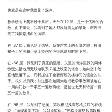
也就是在这时我瞥见了深渊。
教学楼向上爬不过十几层，天台在 12 层，是一个优雅的合
数。向下望去，我看到了她人都没能看见的景象，熔岩照
亮了我惊恐扭曲的面容。
在 -37 层，我见到了炼狱。我在熔岩上的石阶奔跑，校服
裙子上的洞和小腿上烫伤的疤痕就是那时留下的。
在 -66 层，我见到了真正的黑暗。失重的海洋里我的同伴
惊慌失措地用无线电联系 7 楼放映室的塔台，她向空中笔
直地坠落下去，而我抓住了金碧辉煌的楼梯间的镶金的扶
手。很久以后我才知道那次她因为造成教学事故而被迫在
一周内罚抄一千零五十遍玫瑰经，是创世七天和诗篇一百
五十篇的数目。
在 -98 层，我见到了恶魔。第欧根尼拽着苏格拉底的衣领
说：“向现象学下跪，我就原谅你。”苏格拉底怒斥第欧根