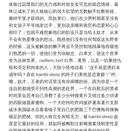
体验过囚禁我们的无力感和对前女友可悲的留恋情绪，最
终让成长了的人格核心的强大欲望的无数触手扯断铁链、
撕碎牢笼才获得的。而奴隶们，他们在少男时期甚至没有
和女孩子平等地牵过手，更别说亲嘴和肏屄和恋爱和心心
相印了；也就不难想象他们的职业只是当给人奴才、从来
不会有热爱事业的想法。既然他们没有任何驾驭这头野兽
的经验，这头被解放的狮子将会不受控制地残暴地吞噬他
们熟悉的一切，使他们变为张献忠、白孝文，使这个世界
变为丛林世界。radfem, terf, 白男，黄男，以及一切秉持仇
恨和否定和拘束的人，大惊小怪地说着：“这不就是诱奸未
成年吗？喜欢 bambi sleep 的跨子们果然是恋童癖！”闭
嘴，奴才。王者的对话里没有你插嘴的份。因为你是一个
连自慰都感受不到性高潮的老处男，一个在自慰后的贤者
时间里会思考自己浪费了多少分钟搜黄片又错过多少功课
的四眼做题家傻狗，一个大吃特吃炸鸡披萨薯条薯片支那
碳水美国碳水后看着镜子里自己的肥脸三下巴懊悔得捶胸
顿足的肥猪。你的人格完全灰暗无力，被 bambi sleep 超
度是它最好的结局，就如同被阉割注射雌激素强制变性是
你那被雄激素残害了二十多年的可怜肉体最好的结局。