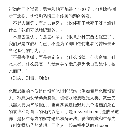
岸边的三个试题，男主和帕瓦都得了 100 分，分别象征着
对于悲伤、仇恨和恐惧三个终极问题的答案。
「不是去回忆，而是去创造」（伙伴死了就死了呀？难过
什么？我们可以结识新的。）
「不是去复仇，而是去斗争」（恨意那种东西太沉重了，
我们只是在战斗而已、不是为了挪用任何逝者的苦难去正
当化我们的行为。）
「不是去遵循，而是去定义」（什么道德、什么良知、什
么人类、什么恶魔，与我何关？我只是为我自己战斗，仅
此而已。）
（别哭、别恨、别信）
恶魔思维的本质是仇恨和恐惧和悲伤（例如僵尸恶魔恨猎
人、秋想为父母弟弟复仇、蝙蝠水蛭想吃光人类、武士刀
武器人要为爷爷报仇、幽灵恶魔是姬野对六个搭档的死亡
的哀悼和对自己的死的叹息），是 ressentiment, 是贱民道
德，是反生命力的奴才逻辑和辩证法。爱和疯癫和生命力
（例如揉奶子的梦想、三个人一起幸福生活的 chosen