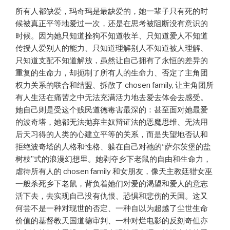
所有人都缺爱，玛奇玛是最缺爱的，她一辈子只有死的时
候被真正平等地爱过一次，还是在思考被阻断没有意识的
时候。因为她只知道拴狗不知道牧羊、只知道爱人不知道
传授人爱别人的能力、只知道理解别人不知道被人理解、
只知道支配不知道解放，虽然让自己拥有了永恒的差异的
重复的生命力，却扼制了所有人的生命力、否定了主角团
权力关系的联合和结盟、拆散了 chosen family, 让主角团所
有人生活在痛苦之中无法充满活力地去爱去体会去感受。
她自己则是受这个贱民道德毒害最深的：甚至面对她最爱
的波奇塔，她都无法抛弃主奴辩证法的恶魔思维、无法用
后天习得的人类的心建立平等的关系，而是失望地否认和
拒绝波奇塔的人格和性格、躲在自己对祂的“萨尔茨堡的盐
树枝”式的浪漫幻想里。她剥夺乡下老鼠的自由和生命力，
虐待所有人的 chosen family 和女朋友，像天主教廷猎女巫
一般杀死乡下老鼠，背负着她们对爱的渴望和爱人的意志
活下去，去实现自己没有仇恨、恐惧和悲伤的天国。这又
何尝不是一种对现世的否定、一种自以为超越了尘世生命
价值的基督教天国道德审判、一种对烂电影的反刻奇但亦