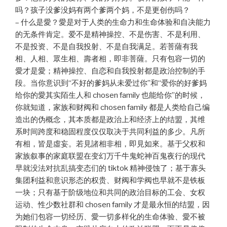
吗？孩子没爹没妈有两个爹两个妈，不是更创伤吗？
– 什么是愛？愛是对于人类的生命力和生命体验和自决能力
的无条件肯定。爱不是精神操控、不是伤害、不是利用、
不是投资、不是自我投射、不是自我满足。若菩薩有我
相、人相、眾生相、壽者相，即非菩薩。只有包容一切的
愛才是愛；精神操控、自恋和自我投射都是政治控制的手
段。当你意识到“不好的爹妈从未爱过你”和“爱你的好爹妈
给你的愛其实陌生人和 chosen family 也能给你”的时候，
你就知道，家族和财阀和 chosen family 都是人类给自己编
造出的伪概念，其本质都是政治上和经济上的结盟，其维
系时间跨度和稳固程度仅仅取决于共同利益的多少。凡所
有相，皆是虛妄。若見諸相非相，即見如來。基于父权和
家族叙事的家庭联盟在变幻万千牛鬼蛇神百鬼夜行的现代
早就没法对抗乱搞变态们的 tiktok 精神侵蚀了；基于寡头
集团利益和意识形态的权贵、财阀和学阀也早就不是铁板
一块；只有基于阶级地位和共同的政治目标的工会、女权
运动、性少数社群和 chosen family 才是最永恒的结盟，因
为她们包容一切经历、愛一切多样化的生命体验、愛不被