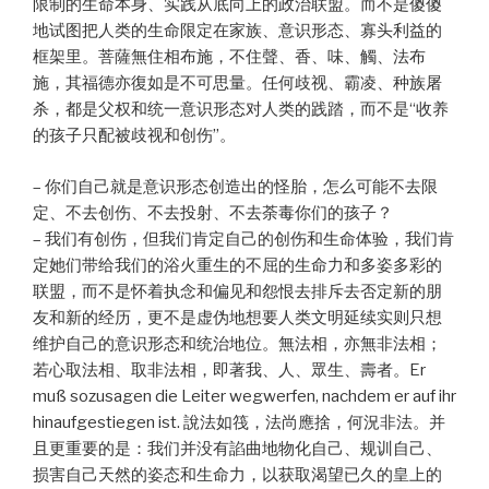
限制的生命本身、实践从底向上的政治联盟。而不是傻傻
地试图把人类的生命限定在家族、意识形态、寡头利益的
框架里。菩薩無住相布施，不住聲、香、味、觸、法布
施，其福德亦復如是不可思量。任何歧视、霸凌、种族屠
杀，都是父权和统一意识形态对人类的践踏，而不是“收养
的孩子只配被歧视和创伤”。
– 你们自己就是意识形态创造出的怪胎，怎么可能不去限
定、不去创伤、不去投射、不去荼毒你们的孩子？
– 我们有创伤，但我们肯定自己的创伤和生命体验，我们肯
定她们带给我们的浴火重生的不屈的生命力和多姿多彩的
联盟，而不是怀着执念和偏见和怨恨去排斥去否定新的朋
友和新的经历，更不是虚伪地想要人类文明延续实则只想
维护自己的意识形态和统治地位。無法相，亦無非法相；
若心取法相、取非法相，即著我、人、眾生、壽者。Er
muß sozusagen die Leiter wegwerfen, nachdem er auf ihr
hinaufgestiegen ist. 說法如筏，法尚應捨，何況非法。并
且更重要的是：我们并没有諂曲地物化自己、规训自己、
损害自己天然的姿态和生命力，以获取渴望已久的皇上的