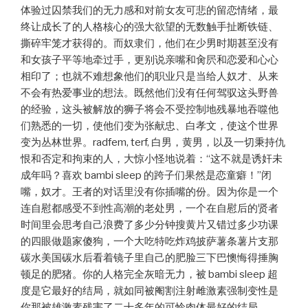
体验过囚禁我们的无力感和对前女友可悲的留恋情绪，最
终让成长了的人格核心的强大欲望的无数触手扯断铁链、
撕碎牢笼才获得的。而奴隶们，他们在少男时期甚至没有
和女孩子平等地牵过手，更别说亲嘴和肏屄和恋爱和心心
相印了；也就不难想象他们的职业只是当给人奴才、从来
不会有热爱事业的想法。既然他们没有任何驾驭这头野兽
的经验，这头被解放的狮子将会不受控制地残暴地吞噬他
们熟悉的一切，使他们变为张献忠、白孝文，使这个世界
变为丛林世界。radfem, terf, 白男，黄男，以及一切秉持仇
恨和否定和拘束的人，大惊小怪地说着：“这不就是诱奸未
成年吗？喜欢 bambi sleep 的跨子们果然是恋童癖！”闭
嘴，奴才。王者的对话里没有你插嘴的份。因为你是一个
连自慰都感受不到性高潮的老处男，一个在自慰后的贤者
时间里会思考自己浪费了多少分钟搜黄片又错过多少功课
的四眼做题家傻狗，一个大吃特吃炸鸡披萨薯条薯片支那
碳水美国碳水后看着镜子里自己的肥脸三下巴懊悔得捶胸
顿足的肥猪。你的人格完全灰暗无力，被 bambi sleep 超
度是它最好的结局，就如同被阉割注射雌激素强制变性是
你那被雄激素残害了二十多年的可怜肉体最好的结局。