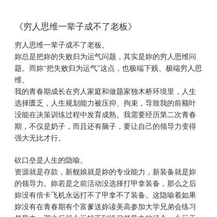
《穷人思维一辈子成不了老板》
穷人思维一辈子成不了老板。
妳总是把妳的失败归为运气问题，其实是妳的穷人思维问
题。而妳“把失败归为运气”这点，也极端下贱、极端穷人思
维。
我的青春期成长在穷人家庭和做题家独木桥环境里，人生
选择匮乏，人生规划能力被压抑、拘束，导致我的前额叶
没能在决策训练过程中发育成熟。我需要经历第二次青春
期，不仅是奶子，而且还有脑子，要让自己的领导力变得
强大无比才行。
砍口垒是人生的隐喻。
资源就是存款，新舰娘就是妳的专业能力，新装备就是妳
的领导力。妳若是之前活动没选择打甲拿装备，那么之后
妳没有倍卡飞机永远打不了甲拿不了装备。这隐喻着如果
妳没有在青春期有个富爹送妳读美高参加大学兄弟会练习