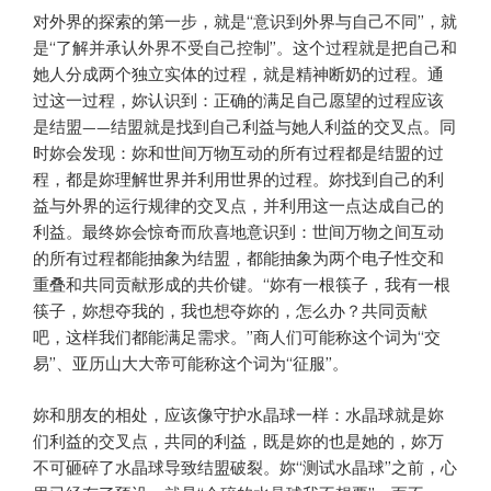
对外界的探索的第一步，就是“意识到外界与自己不同”，就
是“了解并承认外界不受自己控制”。这个过程就是把自己和
她人分成两个独立实体的过程，就是精神断奶的过程。通
过这一过程，妳认识到：正确的满足自己愿望的过程应该
是结盟——结盟就是找到自己利益与她人利益的交叉点。同
时妳会发现：妳和世间万物互动的所有过程都是结盟的过
程，都是妳理解世界并利用世界的过程。妳找到自己的利
益与外界的运行规律的交叉点，并利用这一点达成自己的
利益。最终妳会惊奇而欣喜地意识到：世间万物之间互动
的所有过程都能抽象为结盟，都能抽象为两个电子性交和
重叠和共同贡献形成的共价键。“妳有一根筷子，我有一根
筷子，妳想夺我的，我也想夺妳的，怎么办？共同贡献
吧，这样我们都能满足需求。”商人们可能称这个词为“交
易”、亚历山大大帝可能称这个词为“征服”。
妳和朋友的相处，应该像守护水晶球一样：水晶球就是妳
们利益的交叉点，共同的利益，既是妳的也是她的，妳万
不可砸碎了水晶球导致结盟破裂。妳“测试水晶球”之前，心