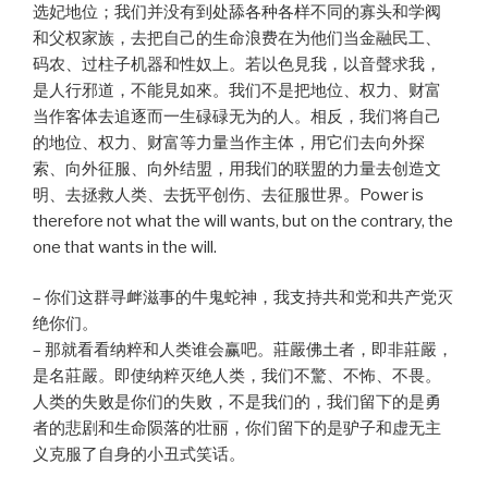
选妃地位；我们并没有到处舔各种各样不同的寡头和学阀
和父权家族，去把自己的生命浪费在为他们当金融民工、
码农、过柱子机器和性奴上。若以色見我，以音聲求我，
是人行邪道，不能見如來。我们不是把地位、权力、财富
当作客体去追逐而一生碌碌无为的人。相反，我们将自己
的地位、权力、财富等力量当作主体，用它们去向外探
索、向外征服、向外结盟，用我们的联盟的力量去创造文
明、去拯救人类、去抚平创伤、去征服世界。Power is
therefore not what the will wants, but on the contrary, the
one that wants in the will.
– 你们这群寻衅滋事的牛鬼蛇神，我支持共和党和共产党灭
绝你们。
– 那就看看纳粹和人类谁会赢吧。莊嚴佛土者，即非莊嚴，
是名莊嚴。即使纳粹灭绝人类，我们不驚、不怖、不畏。
人类的失败是你们的失败，不是我们的，我们留下的是勇
者的悲剧和生命陨落的壮丽，你们留下的是驴子和虚无主
义克服了自身的小丑式笑话。