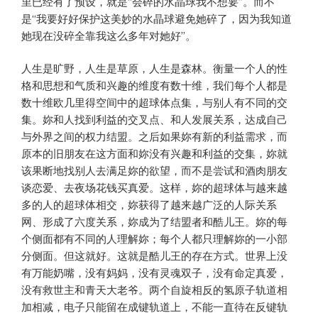
里已经有了预设，就是“会碎的水晶球我不想要”。而不
是“我要好好保护这美妙的水晶球避免她碎了，因为我知道
她现在没碎全靠我这么多年对她好”。
人生是旷野，人生是草原，人生是森林。衡量一个人的性
格和思想和气质和兴趣的维度有数十维，我们每个人都是
数十维欧几里得空间中的超球体点集，与别人有不同的交
集。妳和人找到利益的交叉点、和人发展关系，达成自己
与外界之间的权力结盟。之后如果妳有新的利益需求，而
原本的旧朋友在这方面和妳没有兴趣和利益的交集，妳就
该果断地找别人去满足妳的欲望，而不是尝试和酒肉朋友
谈恋爱、去夜场花钱买真爱。这样，妳的超球体与越来越
多的人的超球体相交，妳获得了越来越广泛的人际关系
网、形成了六度关系，妳成为了结盟者和酷儿王。妳的每
个侧面都有不同的人理解妳；每个人都只理解妳的一小部
分侧面。但这就好。这就是酷儿王的存在方式。世界上没
有万能奶嘴，没有妈妈，没有灵魂双子，没有命定真爱，
没有救世主和青天大老爷。两个自旋相反的氢原子轨道相
加相减，电子只能留在成键轨道上，不能一直待在反键轨