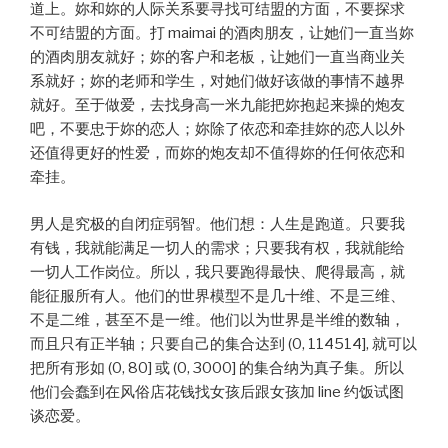
道上。妳和妳的人际关系要寻找可结盟的方面，不要探求
不可结盟的方面。打 maimai 的酒肉朋友，让她们一直当妳
的酒肉朋友就好；妳的客户和老板，让她们一直当商业关
系就好；妳的老师和学生，对她们做好该做的事情不越界
就好。至于做爱，去找身高一米九能把妳抱起来操的炮友
吧，不要忠于妳的恋人；妳除了依恋和牵挂妳的恋人以外
还值得更好的性爱，而妳的炮友却不值得妳的任何依恋和
牵挂。
男人是究极的自闭症弱智。他们想：人生是跑道。只要我
有钱，我就能满足一切人的需求；只要我有权，我就能给
一切人工作岗位。所以，我只要跑得最快、爬得最高，就
能征服所有人。他们的世界模型不是几十维、不是三维、
不是二维，甚至不是一维。他们以为世界是半维的数轴，
而且只有正半轴；只要自己的集合达到 (0, 114514], 就可以
把所有形如 (0, 80] 或 (0, 3000] 的集合纳为真子集。所以
他们会蠢到在风俗店花钱找女孩后跟女孩加 line 约饭试图
谈恋爱。