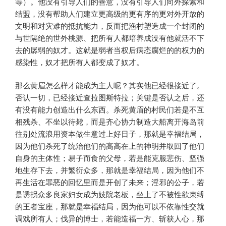
等）。他没有引导人们的善意，没有引导人们向外探索和
结盟，没有帮助人们建立更高级的更有序的更对外开放的
文明和对灾难的抵抗能力，反而把渔村塑造成一个封闭的
与世隔绝的世外桃源、把所有人都培养成没有他就活不下
去的孱弱的奴才。这就是弱者当权后病态腐烂的的权力的
感染性，奴才把所有人都变成了奴才。
那么黄眉怎么样才能成为主人呢？其实他已经很接近了。
否认一切，已经接近查拉图斯特拉；关键是否认之后，还
有没有能力创造出什么东西。杀死黄眉的村民们若是不互
相残杀、不坐以待毙，而是齐心协力制造大船离开海岛前
往别处流浪用资本做生意过上好日子，那就是幸福结局，
因为他们杀死了统治他们的高高在上的神明并取回了他们
自身的主体性；易子而食的父母，若是能克服悲伤、坚强
地生存下去，并繁衍众多，那就是幸福结局，因为他们不
再生活在罪恶的回忆里而是开创了未来；淫邪的公子，若
是诱拐众多良家妇女成为妓院老板，坐上了不被性欲束缚
的王者宝座，那就是幸福结局，因为他可以不依靠性交就
调戏所有人；伐异的博士，若能造福一方、斩获人心，那