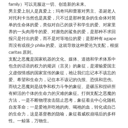
family）可以克服这一切、创造新的未来。
男主爱上别人是真爱上；玛奇玛和蕾塞对男主、圣诞老人
对托利卡当然也是真爱，只不过是那种复杂的生命体对简
单的生命体的爱，类似对自己的孩子和学生的爱、对家里
养的一头肉用牛的爱、对濒危的鲨鱼的爱，是那种不求回
报只是付出的爱，而不是对等地位的爱；是那种有 agape
而没有或很少 philia 的爱。这就导致这种爱沦为支配，根据
caritas 原则。
支配之恶魔是国家机器的文化、媒体、道德和学术体系中
包含的话语的权力的规训（言灵）的象征，是灌输爱国主
义虚假情感的国家宣传的象征，祂让我们忘记本不该忘的
爱、希望和生命力，记住本不该记的仇恨、恐惧和悲伤。
而铳之恶魔则是战争和权力斗争的象征、是碾压和捏碎所
有鲜活的个体的生命力的灾难的象征。打倒支配之恶魔的
方法，一是不断物理攻击阻止思考，象征着去中心化随机
自发革命；一是爱祂并吃祂的肉、喝祂的血，转化成自己
的生命力，这是基督教的隐喻，象征着威权崩塌后的多样
性。一鲸落，万物生。