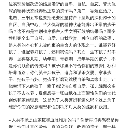
位实现阶层跃迁的婚屌婚驴的自卑、自私、自恋、苦大仇
深的精神状态能养出正常的孩子吗？第二，靠矫正治疗、
电击、三纲五常也要拒绝变性坚持产下皇胤的深柜跨子的
自厌、自我中心、苦大仇深的精神状态能养出正常的孩子
吗？这不都是性别秩序祸害人类文明延续的结果吗？而变
性则完全出于自尊、自爱、自我欣赏、独立自强的欲望，
是人类的本心和未被约束的生命力的体现之一。谁能养好
孩子、谁配养好孩子，还用我说吗？其次，生下孩子却不
养，抛弃婴儿期、幼年期、青春期、成年早期的孩子，不
是你们顺畜的传统吗？孩子哪里不符合你们的投资目标和
培养道路，你们就舍弃孩子。遗弃和谋杀女婴、家暴孩
子、把孩子当妈、把孩子折磨到跳楼自杀和离家出走、让
侥幸活下来的孩子一辈子都没法自尊自爱。孤儿院那么多
孩子不去收养，反倒想要一张白纸在上面灌输你们的世代
创伤和家族理想。这是为了人类繁衍和进化吗？这是为了
维护你们的家族理想和性别秩序对人类的蹂躏和践踏。
– 人类不就是由家庭和血脉维系的吗？你爹再打再骂都是你
爹！他们才真的爱你、真的为你好。收养的孩子，能一样