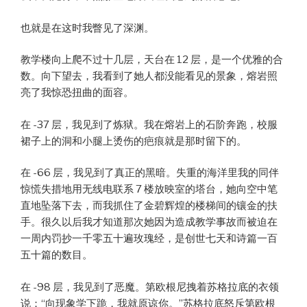
也就是在这时我瞥见了深渊。
教学楼向上爬不过十几层，天台在 12 层，是一个优雅的合
数。向下望去，我看到了她人都没能看见的景象，熔岩照
亮了我惊恐扭曲的面容。
在 -37 层，我见到了炼狱。我在熔岩上的石阶奔跑，校服
裙子上的洞和小腿上烫伤的疤痕就是那时留下的。
在 -66 层，我见到了真正的黑暗。失重的海洋里我的同伴
惊慌失措地用无线电联系 7 楼放映室的塔台，她向空中笔
直地坠落下去，而我抓住了金碧辉煌的楼梯间的镶金的扶
手。很久以后我才知道那次她因为造成教学事故而被迫在
一周内罚抄一千零五十遍玫瑰经，是创世七天和诗篇一百
五十篇的数目。
在 -98 层，我见到了恶魔。第欧根尼拽着苏格拉底的衣领
说：“向现象学下跪，我就原谅你。”苏格拉底怒斥第欧根