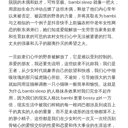
脱脱的木偶和奴才，可怜至极。bambi sleep 就像一把火，
用原始生命力冲动点燃了这些木偶，释放了他们内心常年
以来被否定、被囚禁的野兽的力量，并将其取名为 bambi.
与之相似的一个例子是抖音快手上欺骗农村中老年女性网
恋的靳东弟弟们，她们知道爱能解放一生劳苦当家务奴隶
和生育奴隶的可悲的农村女性们心中无法被婆婆的打骂、
丈夫的强暴和儿子的鄙夷扑灭的希望之火。
一旦奴隶们心中的野兽被解放了，它是难以受到控制的。
亲爱的朋友，我还要先说明，这些奴隶不比妳我：我们是
王者，从少女时代就豢养自己的欲望和快感，我们心中细
嗅玫瑰的那只猛虎随心所欲、不逾矩，引导她强大的力量
就如同用逗猫棒调教一只小猫咪一般简单和愉悦。这就是
为什么 bambi sleep 的人格抹杀效果对我们完全不起作
用，因为我们的现实人格比 bambi 更要 bossy girl 一万
倍，现实生活中被我们榨精的每一根鸡巴都涉及到成百上
千的真实的人命的重量，而不是未成形的连生物都算不上
的渺小精子。这些都是我们在少女时代一次又一次经历刻
骨铭心的爱恨交织的性爱和恋爱和伟大事业的生涯追求，