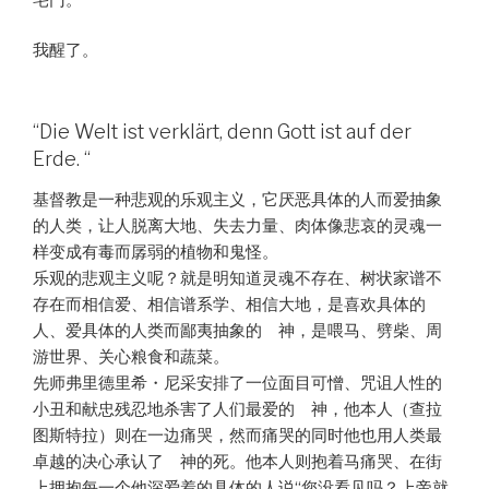
我醒了。
“Die Welt ist verklärt, denn Gott ist auf der
Erde. “
基督教是一种悲观的乐观主义，它厌恶具体的人而爱抽象
的人类，让人脱离大地、失去力量、肉体像悲哀的灵魂一
样变成有毒而孱弱的植物和鬼怪。
乐观的悲观主义呢？就是明知道灵魂不存在、树状家谱不
存在而相信爱、相信谱系学、相信大地，是喜欢具体的
人、爱具体的人类而鄙夷抽象的 神，是喂马、劈柴、周
游世界、关心粮食和蔬菜。
先师弗里德里希・尼采安排了一位面目可憎、咒诅人性的
小丑和献忠残忍地杀害了人们最爱的 神，他本人（查拉
图斯特拉）则在一边痛哭，然而痛哭的同时他也用人类最
卓越的决心承认了 神的死。他本人则抱着马痛哭、在街
上拥抱每一个他深爱着的具体的人说“您没看见吗？上帝就