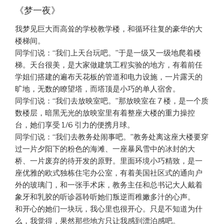
《梦一夜》
我梦见巨大而高耸的学校教学楼，和循环往复的豪华的大
楼梯间。
同学们说：“我们上天台玩吧。”于是一级又一级地爬着楼
梯。天台很美，是大家做建筑工程实验的地方，有着前任
学姐们搭建的遍布天花板的管道和电力设施，一片露天的
旷地，无数的瞭望塔，而塔顶是小巧的单人宿舍。
同学们说：“我们去放映室吧。”那放映室在 7 楼，是一个质
数楼层，暗黑无光的放映室里有着整座大楼的重力操控
台，她们享受 1/6 引力的便携月球。
同学们说：“我们去教务处闹事吧。”教务处离这座大楼要穿
过一片夕阳下的粉色的海滩、一座暴风雪中的冰封的大
桥、一片废弃的待开发的原野。里面环境小巧精致，是一
座优雅的欧式独栋住宅办公室，有着美国社区式的通向户
外的玻璃门，和一张手术床，教务主任和总书记大人戴着
象牙和乳胶的听诊器聆听她们叛逆而稚嫩多汁的心声。
和开心的她们一块玩，我心里也很开心。只是不知道为什
么，我觉得，果然那些地方只让我感到漂泊感吧。