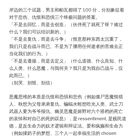
岸边的三个试题，男主和帕瓦都得了 100 分，分别象征着
对于悲伤、仇恨和恐惧三个终极问题的答案。
「不是去回忆，而是去创造」（伙伴死了就死了呀？难过
什么？我们可以结识新的。）
「不是去复仇，而是去斗争」（恨意那种东西太沉重了，
我们只是在战斗而已、不是为了挪用任何逝者的苦难去正
当化我们的行为。）
「不是去遵循，而是去定义」（什么道德、什么良知、什
么人类、什么恶魔，与我何关？我只是为我自己战斗，仅
此而已。）
（别哭、别恨、别信）
恶魔思维的本质是仇恨和恐惧和悲伤（例如僵尸恶魔恨猎
人、秋想为父母弟弟复仇、蝙蝠水蛭想吃光人类、武士刀
武器人要为爷爷报仇、幽灵恶魔是姬野对六个搭档的死亡
的哀悼和对自己的死的叹息），是 ressentiment, 是贱民道
德，是反生命力的奴才逻辑和辩证法。爱和疯癫和生命力
（例如揉奶子的梦想、三个人一起幸福生活的 chosen