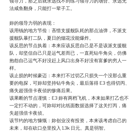
领导力，那之后就永远找不到练习领导力的场合、永远无
法咸鱼翻身，只能打一辈子工。
妳的领导力弱的表现：
该用钱的地方节俭：吝惜支援舰队耗的那点油弹，不派支
援舰队暴打二队，夏日的烟花没能爆炸。
该反思的节点执着：本来应该反思自己是不是该派支援舰
队，却坚信自己只是运气差而已，一直死钻牛角尖，仿佛
抱怨自己运气不好没赶上风口出身不好没有富爹的穷人一
样。
该止损的时候豪迈：本来打不过切乙只损失一个没那么重
要的电探，可妳却坚持钻牛角尖，最后落得 E3 也得切丙、
痛失超强倍卡夜侦的惨痛后果。
该果断的节点谨慎：E3 妳有两档飞机，本来如果打乙也不
一定打不动的，可妳却对比纸面数据选择了这关打丙，痛
失超强倍卡夜侦。
该节约的地方慷慨：妳创业没有投资，本来该考虑自己的
未来，却在砍口垒里投入 13k 日元。真是弱智。