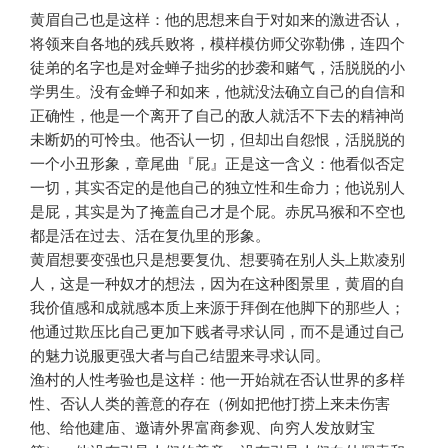
黄眉自己也是这样：他的思想来自于对如来的激进否认，
将领来自各地的残兵败将，模样模仿师父弥勒佛，连四个
徒弟的名字也是对金蝉子拙劣的抄袭和赌气，活脱脱的小
学男生。没有金蝉子和如来，他就没法确立自己的自信和
正确性，他是一个离开了自己的敌人就活不下去的精神尚
未断奶的可怜虫。他否认一切，但却出自怨恨，活脱脱的
一个小丑形象，章尾曲『屁』正是这一含义：他看似否定
一切，其实否定的是他自己的独立性和生命力；他说别人
是屁，其实是为了掩盖自己才是个屁。赤尻马猴和不空也
都是活在过去、活在复仇里的形象。
黄眉想要变强也只是想要复仇、想要骑在别人头上欺凌别
人，这是一种奴才的想法，因为在这种图景里，黄眉的自
我价值感和成就感本质上来源于拜倒在他脚下的那些人；
他通过欺压比自己更加下贱者寻求认同，而不是通过自己
的魅力说服更强大者与自己结盟来寻求认同。
渔村的人性考验也是这样：他一开始就在否认世界的多样
性、否认人类的善意的存在（例如把他打捞上来未伤害
他、给他建庙、邀请外界富商参观、向穷人发放财宝