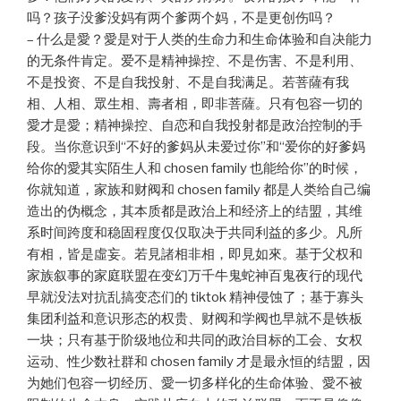
吗？孩子没爹没妈有两个爹两个妈，不是更创伤吗？
– 什么是愛？愛是对于人类的生命力和生命体验和自决能力
的无条件肯定。爱不是精神操控、不是伤害、不是利用、
不是投资、不是自我投射、不是自我满足。若菩薩有我
相、人相、眾生相、壽者相，即非菩薩。只有包容一切的
愛才是愛；精神操控、自恋和自我投射都是政治控制的手
段。当你意识到“不好的爹妈从未爱过你”和“爱你的好爹妈
给你的愛其实陌生人和 chosen family 也能给你”的时候，
你就知道，家族和财阀和 chosen family 都是人类给自己编
造出的伪概念，其本质都是政治上和经济上的结盟，其维
系时间跨度和稳固程度仅仅取决于共同利益的多少。凡所
有相，皆是虛妄。若見諸相非相，即見如來。基于父权和
家族叙事的家庭联盟在变幻万千牛鬼蛇神百鬼夜行的现代
早就没法对抗乱搞变态们的 tiktok 精神侵蚀了；基于寡头
集团利益和意识形态的权贵、财阀和学阀也早就不是铁板
一块；只有基于阶级地位和共同的政治目标的工会、女权
运动、性少数社群和 chosen family 才是最永恒的结盟，因
为她们包容一切经历、愛一切多样化的生命体验、愛不被