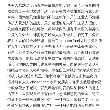
所有人都缺爱，玛奇玛是最缺爱的，她一辈子只有死的时
候被真正平等地爱过一次，还是在思考被阻断没有意识的
时候。因为她只知道拴狗不知道牧羊、只知道爱人不知道
传授人爱别人的能力、只知道理解别人不知道被人理解、
只知道支配不知道解放，虽然让自己拥有了永恒的差异的
重复的生命力，却扼制了所有人的生命力、否定了主角团
权力关系的联合和结盟、拆散了 chosen family, 让主角团所
有人生活在痛苦之中无法充满活力地去爱去体会去感受。
她自己则是受这个贱民道德毒害最深的：甚至面对她最爱
的波奇塔，她都无法抛弃主奴辩证法的恶魔思维、无法用
后天习得的人类的心建立平等的关系，而是失望地否认和
拒绝波奇塔的人格和性格、躲在自己对祂的“萨尔茨堡的盐
树枝”式的浪漫幻想里。她剥夺乡下老鼠的自由和生命力，
虐待所有人的 chosen family 和女朋友，像天主教廷猎女巫
一般杀死乡下老鼠，背负着她们对爱的渴望和爱人的意志
活下去，去实现自己没有仇恨、恐惧和悲伤的天国。这又
何尝不是一种对现世的否定、一种自以为超越了尘世生命
价值的基督教天国道德审判、一种对烂电影的反刻奇但亦