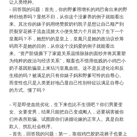
让人类绝种。
– 回答我的问题：首先，你的野爹用增长的鸡巴肏出来的野
种归他养吗？显然不归，从你这个没爹养的例子就能看出
来。其次你的婊子妈用绝赞胶奶钓凯子是想让自己顺产到
屄裂穿花裤子流血流脓大小便失禁六个月就为了生下一个
皇胤吗？不，她想钓的是皇上，皇胤只是她的政治议价筹
码而不是她的目的，从你这个没妈爱的例子就能看出
来。“资产阶级撕下了家庭关系温情脉脉的面纱并将其重塑
为纯粹的政治与经济关系”，顺畜也不惜用低贱的小鸡巴小
奶子基因欺骗皇上来玷污皇胤血统。这不是反进化论和反
生殖的吗？被满足的只有你婊子妈和野爹可怜的自尊心。
而变性也只是人类更好地凸显自己性别特征以满足自尊心
的方式。懂了吗？
– 可是即使血统劣化，生下来也比不生强吧？你们男要变
女、女要变男，结果只能把自己变成阉人，还要祸害被你
们外表所欺骗、试图跟你们谈婚论嫁的正常人。真是自欺
欺人、扰乱社会秩序。
– 首先，回答我的问题：第一，靠假鸡巴胶奶花裤子也要上