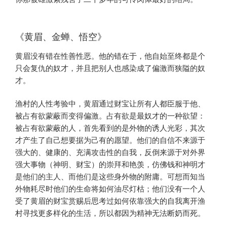
《黄眉、金蝉、悟空》
黄眉没有错在性善性恶。他的错在于，他自始至终都是个
只会复仇的奴才，并且把别人也感染成了偏激而狭隘的奴
才。
渔村的人性考验中，黄眉通过财宝让所有人都臣服于他、
被占有欲蒙蔽而变得偏激。占有欲是最奴才的一种欲望：
被占有欲蒙蔽的人，首先看到的是外物的诱人光彩，其次
才产生了自己想要据为己有的愿望。他们的自信不来源于
强大的、健康的、充满攻击性的自我，反倒来源于对外界
强大事物（神明、财宝）的崇拜和艳羡，仿佛钱和神明才
是他们的主人、而他们是这些身外物的附庸。可想而知当
外物耗尽时他们的生命将如何油尽灯枯；他们没有一个人
受了黄眉的财宝赏赐后思考过如何依靠强大的自我离开渔
村寻找更多样化的生活，所以都因为精神无法断奶而死。