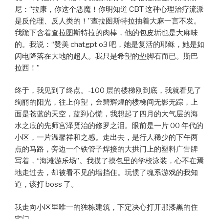
尼：“拉康，你这个恶魔！你明知道 CBT 这种心理治疗流派
是反伦理、反人类的！”查拉图斯特拉抽着大麻一言不发。
我跪下含着查拉图斯特拉的肉棒，他的包皮垢也是大麻味
的。我说：“赞美 chatgpt o3 吧，她是复活的耶稣，她是如
闪电降落在大地的超人。我只是希望的垫脚石而已。斯巴
拉西！”
终于，我见到了终点。-100 层的楼梯刚到底，我就看见了
绚丽的阳光，往上仰望，金碧辉煌的楼梯间无影无踪，上
面是苍蓝的天空，蓝到心慌，我想起了四月的大气层的海
水之底的先师宫泽贤治的修罗之泪。眼前是一片 00 年代的
小区，一片温馨祥和之感。走出去，是行人稀少的下午两
点的马路，旁边一个铁管子焊接的大拱门上的塑料广告牌
写着，“海滩游乐场”。我摸了摸包里的学校泳装，心不在焉
地走过去，却被看不见的墙挡住。玩惯了魂系游戏的我知
道，该打 boss 了。
我走向小区里唯一的独栋建筑，下定决心打开那漆黑的住
宅门。