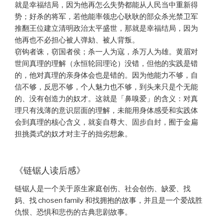
就是幸福结局，因为他再怎么失势都能从人民当中重新得
势；好杀的将军，若他能率领忠心耿耿的部众杀光禁卫军
推翻王位建立清明政治太平盛世，那就是幸福结局，因为
他再也不必担心被人弹劾、被人背叛。
窃钩者诛，窃国者侯；杀一人为寇，杀万人为雄。黄眉对
世间真理的理解（永恒轮回理论）没错，但他的实践是错
的，他对真理的亲身体会也是错的。因为他能力不够，自
信不够，反思不够，个人魅力也不够，到头来只是个无能
的、没有创造力的奴才。这就是「鼻嗅爱」的含义：对真
理只有浅薄的意识层面的理解，未能用身体感受和实践体
会到真理的核心含义，就妄自尊大、固步自封，囿于金扁
担挑粪式的奴才对主子的拙劣想象。
《链锯人读后感》
链锯人是一个关于原生家庭创伤、社会创伤、缺爱、找
妈、找 chosen family 和找拥抱的故事，并且是一个爱战胜
仇恨、恐惧和悲伤的古典悲剧故事。