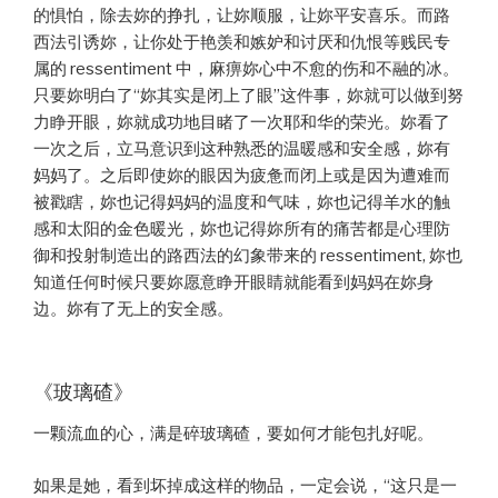
的惧怕，除去妳的挣扎，让妳顺服，让妳平安喜乐。而路
西法引诱妳，让你处于艳羡和嫉妒和讨厌和仇恨等贱民专
属的 ressentiment 中，麻痹妳心中不愈的伤和不融的冰。
只要妳明白了“妳其实是闭上了眼”这件事，妳就可以做到努
力睁开眼，妳就成功地目睹了一次耶和华的荣光。妳看了
一次之后，立马意识到这种熟悉的温暖感和安全感，妳有
妈妈了。之后即使妳的眼因为疲惫而闭上或是因为遭难而
被戳瞎，妳也记得妈妈的温度和气味，妳也记得羊水的触
感和太阳的金色暖光，妳也记得妳所有的痛苦都是心理防
御和投射制造出的路西法的幻象带来的 ressentiment, 妳也
知道任何时候只要妳愿意睁开眼睛就能看到妈妈在妳身
边。妳有了无上的安全感。
《玻璃碴》
一颗流血的心，满是碎玻璃碴，要如何才能包扎好呢。
如果是她，看到坏掉成这样的物品，一定会说，“这只是一