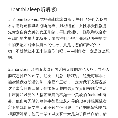
《bambi sleep 听后感》
听了 bambi sleep, 觉得高潮非常舒服，并且已经列入我的
术后逼疼通模具疼必听清单。归根结底，女性享受性欲是
先肯定自身完美的女王形象，再以此捕猎、攫取和联合所
有鸡巴的力量为她所用，而男性则不得不先承认外在的女
王的支配才能承认自己的性欲。真是可悲的鸡巴寄生生
物，不过就让本王来超度你们吧，——制作者一定是这么想
的。
bambi sleep 砸碎听者原有的乏味无趣的灰色人格，并令人
彻底忘掉它的名字。朋友，别急，听我说，这无可厚非；
能读懂我这段话的妳一定是个王者，一定对我下文要说的
这个事实目瞪口呆，但很多无趣的男人女人们在现实生活
中压抑和难受的人格甚至真的不如一个美貌的 fuckdoll 有
趣。他们每天做的每件事都是遵从外界的指令并根据强者
定下的规矩写文书，都不包含任何属于自己的愿望和勇气
和捕猎冲动，他们一辈子里没有一天是为了自己而活，活