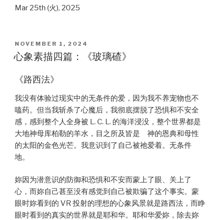
Mar 25th (火), 2025
POSTED
NOVEMBER 1, 2024
ON
心象素描四篇：《玻璃碴》
《路西法》
我没有体验过现实中的无条件的爱，因为我不养宠物也不
嗑药。但当我斩杀了心魔后，我彻底摆脱了恐惧和不安全
感，感到整个人全身被 L. C. L. 的海洋浸没，整个世界都是
大地神母库柏勒的羊水，目之所及皆是 神的恩典和母性
的太阳的金色光芒。我意识到了自己被祂爱着。无条件
地。
妳因为潜意识的防御和恐惧和不安而蒙上了眼、关上了
心，而妳自己甚至没有感觉到自己被欺骗了这个事实。蒙
眼时妳看到的 VR 投射的理想的心象风景就是路西法，而睁
眼时看到的真实的世界就是耶和华。耶和华爱妳，除去妳