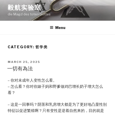
Skip
毅航实验室
to
die Magd des toten Gottes
content
Menu
CATEGORY:
哲学类
POSTED
MARCH 25, 2025
ON
一切有為法
– 你对未成年人变性怎么看。
– 怎么看？你对你婊子妈和野爹做鸡巴增长奶子增大怎么
看？
– 这是一回事吗？阴茎和乳房增大都是为了更好地凸显性别
特征以促进繁殖啊？只有变性是逆着自然来的，目的就是