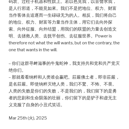
码农、过柱子机器和性奴上。若以色見我，以音聲求我，
是人行邪道，不能見如來。我们不是把地位、权力、财富
当作客体去追逐而一生碌碌无为的人。相反，我们将自己
的地位、权力、财富等力量当作主体，用它们去向外探
索、向外征服、向外结盟，用我们的联盟的力量去创造文
明、去拯救人类、去抚平创伤、去征服世界。Power is
therefore not what the will wants, but on the contrary, the
one that wants in the will.
– 你们这群寻衅滋事的牛鬼蛇神，我支持共和党和共产党灭
绝你们。
– 那就看看纳粹和人类谁会赢吧。莊嚴佛土者，即非莊嚴，
是名莊嚴。即使纳粹灭绝人类，我们不驚、不怖、不畏。
人类的失败是你们的失败，不是我们的，我们留下的是勇
者的悲剧和生命陨落的壮丽，你们留下的是驴子和虚无主
义克服了自身的小丑式笑话。
Mar 25th (火), 2025