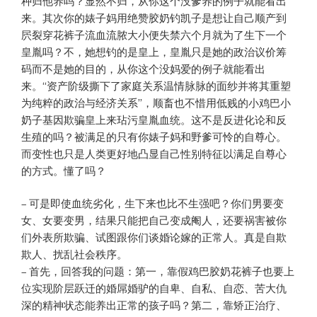
种归他养吗？显然不归，从你这个没爹养的例子就能看出
来。其次你的婊子妈用绝赞胶奶钓凯子是想让自己顺产到
屄裂穿花裤子流血流脓大小便失禁六个月就为了生下一个
皇胤吗？不，她想钓的是皇上，皇胤只是她的政治议价筹
码而不是她的目的，从你这个没妈爱的例子就能看出
来。“资产阶级撕下了家庭关系温情脉脉的面纱并将其重塑
为纯粹的政治与经济关系”，顺畜也不惜用低贱的小鸡巴小
奶子基因欺骗皇上来玷污皇胤血统。这不是反进化论和反
生殖的吗？被满足的只有你婊子妈和野爹可怜的自尊心。
而变性也只是人类更好地凸显自己性别特征以满足自尊心
的方式。懂了吗？
– 可是即使血统劣化，生下来也比不生强吧？你们男要变
女、女要变男，结果只能把自己变成阉人，还要祸害被你
们外表所欺骗、试图跟你们谈婚论嫁的正常人。真是自欺
欺人、扰乱社会秩序。
– 首先，回答我的问题：第一，靠假鸡巴胶奶花裤子也要上
位实现阶层跃迁的婚屌婚驴的自卑、自私、自恋、苦大仇
深的精神状态能养出正常的孩子吗？第二，靠矫正治疗、