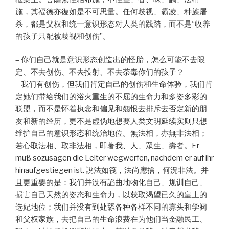
施，其福德亦復如是不可思量。任何歧视、霸凌、种族屠
杀，都是父权和统一意识形态对人类的践踏，而不是“收养
的孩子只配被歧视和创伤”。
– 你们自己就是意识形态创造出的怪胎，怎么可能不去限
定、不去创伤、不去投射、不去荼毒你们的孩子？
– 我们有创伤，但我们肯定自己的创伤和生命体验，我们肯
定她们带给我们的浴火重生的不屈的生命力和多姿多彩的
联盟，而不是怀着执念和偏见和怨恨去排斥去否定新的朋
友和新的经历，更不是虚伪地想要人类文明延续实则只想
维护自己的意识形态和统治地位。無法相，亦無非法相；
若心取法相、取非法相，即著我、人、眾生、壽者。Er
muß sozusagen die Leiter wegwerfen, nachdem er auf ihr
hinaufgestiegen ist. 說法如筏，法尚應捨，何況非法。并
且更重要的是：我们并没有諂曲地物化自己、规训自己、
损害自己天然的姿态和生命力，以获取渴望已久的皇上的
选妃地位；我们并没有到处舔各种各样不同的寡头和学阀
和父权家族，去把自己的生命浪费在为他们当金融民工、