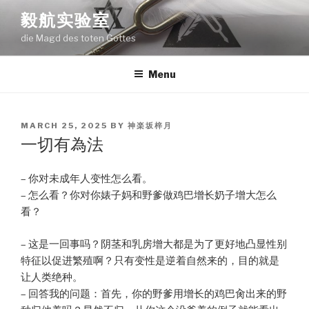
Skip
毅航实验室
to
die Magd des toten Gottes
content
Menu
POSTED
MARCH 25, 2025
BY
神楽坂梓月
ON
一切有為法
– 你对未成年人变性怎么看。
– 怎么看？你对你婊子妈和野爹做鸡巴增长奶子增大怎么
看？
– 这是一回事吗？阴茎和乳房增大都是为了更好地凸显性别
特征以促进繁殖啊？只有变性是逆着自然来的，目的就是
让人类绝种。
– 回答我的问题：首先，你的野爹用增长的鸡巴肏出来的野