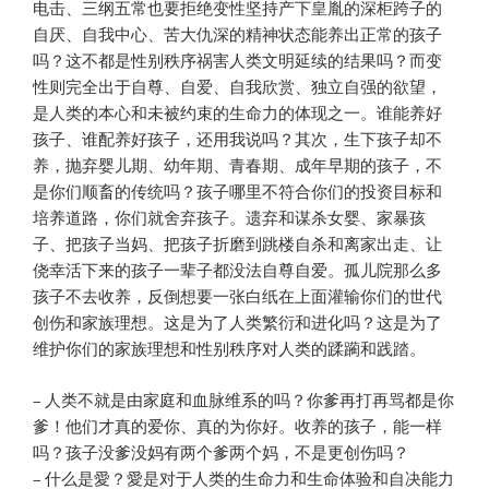
电击、三纲五常也要拒绝变性坚持产下皇胤的深柜跨子的
自厌、自我中心、苦大仇深的精神状态能养出正常的孩子
吗？这不都是性别秩序祸害人类文明延续的结果吗？而变
性则完全出于自尊、自爱、自我欣赏、独立自强的欲望，
是人类的本心和未被约束的生命力的体现之一。谁能养好
孩子、谁配养好孩子，还用我说吗？其次，生下孩子却不
养，抛弃婴儿期、幼年期、青春期、成年早期的孩子，不
是你们顺畜的传统吗？孩子哪里不符合你们的投资目标和
培养道路，你们就舍弃孩子。遗弃和谋杀女婴、家暴孩
子、把孩子当妈、把孩子折磨到跳楼自杀和离家出走、让
侥幸活下来的孩子一辈子都没法自尊自爱。孤儿院那么多
孩子不去收养，反倒想要一张白纸在上面灌输你们的世代
创伤和家族理想。这是为了人类繁衍和进化吗？这是为了
维护你们的家族理想和性别秩序对人类的蹂躏和践踏。
– 人类不就是由家庭和血脉维系的吗？你爹再打再骂都是你
爹！他们才真的爱你、真的为你好。收养的孩子，能一样
吗？孩子没爹没妈有两个爹两个妈，不是更创伤吗？
– 什么是愛？愛是对于人类的生命力和生命体验和自决能力