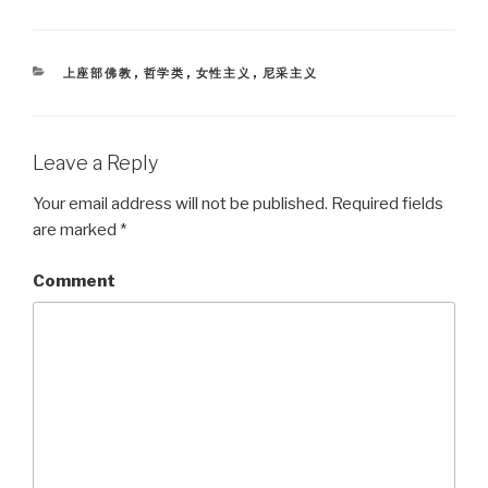
CATEGORIES
上座部佛教
,
哲学类
,
女性主义
,
尼采主义
Leave a Reply
Your email address will not be published.
Required fields
are marked
*
Comment