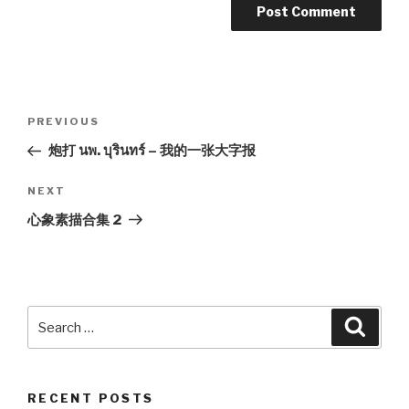
Post
PREVIOUS
Previous
navigation
Post
炮打 นพ. บุรินทร์ – 我的一张大字报
NEXT
Next
Post
心象素描合集 2
Search
Searc
for:
RECENT POSTS