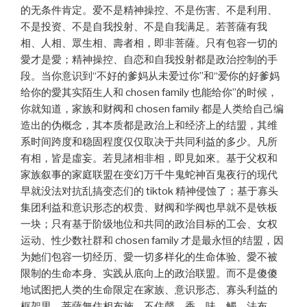
的无条件肯定。爱不是精神操控、不是伤害、不是利用、
不是投资、不是自我投射、不是自我满足。若菩薩有我
相、人相、眾生相、壽者相，即非菩薩。只有包容一切的
愛才是愛；精神操控、自恋和自我投射都是政治控制的手
段。当你意识到“不好的爹妈从未爱过你”和“爱你的好爹妈
给你的愛其实陌生人和 chosen family 也能给你”的时候，
你就知道，家族和财阀和 chosen family 都是人类给自己编
造出的伪概念，其本质都是政治上和经济上的结盟，其维
系时间跨度和稳固程度仅仅取决于共同利益的多少。凡所
有相，皆是虛妄。若見諸相非相，即見如來。基于父权和
家族叙事的家庭联盟在变幻万千牛鬼蛇神百鬼夜行的现代
早就没法对抗乱搞变态们的 tiktok 精神侵蚀了；基于寡头
集团利益和意识形态的权贵、财阀和学阀也早就不是铁板
一块；只有基于阶级地位和共同的政治目标的工会、女权
运动、性少数社群和 chosen family 才是最永恒的结盟，因
为她们包容一切经历、愛一切多样化的生命体验、愛不被
限制的生命本身、实践从底向上的政治联盟。而不是傻傻
地试图把人类的生命限定在家族、意识形态、寡头利益的
框架里。菩薩無住相布施，不住聲、香、味、觸、法布