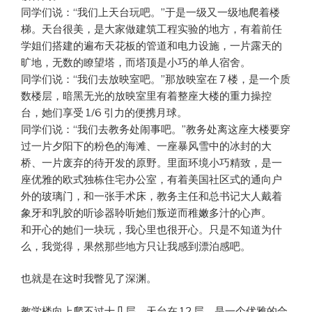
同学们说：“我们上天台玩吧。”于是一级又一级地爬着楼
梯。天台很美，是大家做建筑工程实验的地方，有着前任
学姐们搭建的遍布天花板的管道和电力设施，一片露天的
旷地，无数的瞭望塔，而塔顶是小巧的单人宿舍。
同学们说：“我们去放映室吧。”那放映室在 7 楼，是一个质
数楼层，暗黑无光的放映室里有着整座大楼的重力操控
台，她们享受 1/6 引力的便携月球。
同学们说：“我们去教务处闹事吧。”教务处离这座大楼要穿
过一片夕阳下的粉色的海滩、一座暴风雪中的冰封的大
桥、一片废弃的待开发的原野。里面环境小巧精致，是一
座优雅的欧式独栋住宅办公室，有着美国社区式的通向户
外的玻璃门，和一张手术床，教务主任和总书记大人戴着
象牙和乳胶的听诊器聆听她们叛逆而稚嫩多汁的心声。
和开心的她们一块玩，我心里也很开心。只是不知道为什
么，我觉得，果然那些地方只让我感到漂泊感吧。
也就是在这时我瞥见了深渊。
教学楼向上爬不过十几层，天台在 12 层，是一个优雅的合