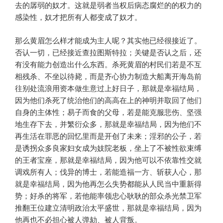
去的孱弱的奴才。这就是弱者当权后病态腐烂的的权力的
感染性，奴才把所有人都变成了奴才。
那么黄眉怎么样才能成为主人呢？其实他已经很接近了。
否认一切，已经接近查拉图斯特拉；关键是否认之后，还
有没有能力创造出什么东西。杀死黄眉的村民们若是不互
相残杀、不坐以待毙，而是齐心协力制造大船离开海岛前
往别处流浪用资本做生意过上好日子，那就是幸福结局，
因为他们杀死了统治他们的高高在上的神明并取回了他们
自身的主体性；易子而食的父母，若是能克服悲伤、坚强
地生存下去，并繁衍众多，那就是幸福结局，因为他们不
再生活在罪恶的回忆里而是开创了未来；淫邪的公子，若
是诱拐众多良家妇女成为妓院老板，坐上了不被性欲束缚
的王者宝座，那就是幸福结局，因为他可以不依靠性交就
调戏所有人；伐异的博士，若能造福一方、斩获人心，那
就是幸福结局，因为他再怎么失势都能从人民当中重新得
势；好杀的将军，若他能率领忠心耿耿的部众杀光禁卫军
推翻王位建立清明政治太平盛世，那就是幸福结局，因为
他再也不必担心被人弹劾、被人背叛。