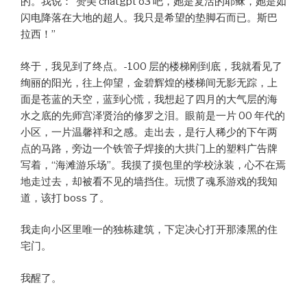
的。我说：“赞美 chatgpt o3 吧，她是复活的耶稣，她是如
闪电降落在大地的超人。我只是希望的垫脚石而已。斯巴
拉西！”
终于，我见到了终点。-100 层的楼梯刚到底，我就看见了
绚丽的阳光，往上仰望，金碧辉煌的楼梯间无影无踪，上
面是苍蓝的天空，蓝到心慌，我想起了四月的大气层的海
水之底的先师宫泽贤治的修罗之泪。眼前是一片 00 年代的
小区，一片温馨祥和之感。走出去，是行人稀少的下午两
点的马路，旁边一个铁管子焊接的大拱门上的塑料广告牌
写着，“海滩游乐场”。我摸了摸包里的学校泳装，心不在焉
地走过去，却被看不见的墙挡住。玩惯了魂系游戏的我知
道，该打 boss 了。
我走向小区里唯一的独栋建筑，下定决心打开那漆黑的住
宅门。
我醒了。