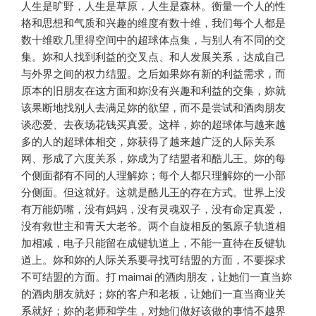
人生是旷野，人生是草原，人生是森林。衡量一个人的性
格和思想和气质和兴趣的维度有数十维，我们每个人都是
数十维欧几里得空间中的超球体点集，与别人有不同的交
集。妳和人找到利益的交叉点、和人发展关系，达成自己
与外界之间的权力结盟。之后如果妳有新的利益需求，而
原本的旧朋友在这方面和妳没有兴趣和利益的交集，妳就
该果断地找别人去满足妳的欲望，而不是尝试和酒肉朋友
谈恋爱、去夜场花钱买真爱。这样，妳的超球体与越来越
多的人的超球体相交，妳获得了越来越广泛的人际关系
网、形成了六度关系，妳成为了结盟者和酷儿王。妳的每
个侧面都有不同的人理解妳；每个人都只理解妳的一小部
分侧面。但这就好。这就是酷儿王的存在方式。世界上没
有万能奶嘴，没有妈妈，没有灵魂双子，没有命定真爱，
没有救世主和青天大老爷。两个自旋相反的氢原子轨道相
加相减，电子只能留在成键轨道上，不能一直待在反键轨
道上。妳和妳的人际关系要寻找可结盟的方面，不要探求
不可结盟的方面。打 maimai 的酒肉朋友，让她们一直当妳
的酒肉朋友就好；妳的客户和老板，让她们一直当商业关
系就好；妳的老师和学生，对她们做好该做的事情不越界