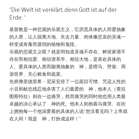
“Die Welt ist verklärt, denn Gott ist auf der
Erde. “
基督教是一种悲观的乐观主义，它厌恶具体的人而爱抽象
的人类，让人脱离大地、失去力量、肉体像悲哀的灵魂一
样变成有毒而孱弱的植物和鬼怪。
乐观的悲观主义呢？就是明知道灵魂不存在、树状家谱不
存在而相信爱、相信谱系学、相信大地，是喜欢具体的
人、爱具体的人类而鄙夷抽象的 神，是喂马、劈柴、周
游世界、关心粮食和蔬菜。
先师弗里德里希・尼采安排了一位面目可憎、咒诅人性的
小丑和献忠残忍地杀害了人们最爱的 神，他本人（查拉
图斯特拉）则在一边痛哭，然而痛哭的同时他也用人类最
卓越的决心承认了 神的死。他本人则抱着马痛哭、在街
上拥抱每一个他深爱着的具体的人说“您没看见吗？上帝就
在人间！我是 神，打扮成这样！”