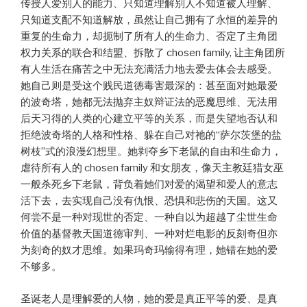
传授人爱别人的能力、只知道理解别人不知道被人理解、
只知道支配不知道解放，虽然让自己拥有了永恒的差异的
重复的生命力，却扼制了所有人的生命力、否定了主角团
权力关系的联合和结盟、拆散了 chosen family, 让主角团所
有人生活在痛苦之中无法充满活力地去爱去体会去感受。
她自己则是受这个贱民道德毒害最深的：甚至面对她最爱
的波奇塔，她都无法抛弃主奴辩证法的恶魔思维、无法用
后天习得的人类的心建立平等的关系，而是失望地否认和
拒绝波奇塔的人格和性格、躲在自己对祂的“萨尔茨堡的盐
树枝”式的浪漫幻想里。她剥夺乡下老鼠的自由和生命力，
虐待所有人的 chosen family 和女朋友，像天主教廷猎女巫
一般杀死乡下老鼠，背负着她们对爱的渴望和爱人的意志
活下去，去实现自己没有仇恨、恐惧和悲伤的天国。这又
何尝不是一种对现世的否定、一种自以为超越了尘世生命
价值的基督教天国道德审判、一种对烂电影的反刻奇但亦
为刻奇的奴才思维。如果玛奇玛输得有理，她错在她的爱
不够多。
圣诞老人是理解爱的人物，她的爱是真正平等的爱、是真