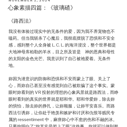
POSTED
NOVEMBER 1, 2024
ON
心象素描四篇：《玻璃碴》
《路西法》
我没有体验过现实中的无条件的爱，因为我不养宠物也不
嗑药。但当我斩杀了心魔后，我彻底摆脱了恐惧和不安全
感，感到整个人全身被 L. C. L. 的海洋浸没，整个世界都是
大地神母库柏勒的羊水，目之所及皆是 神的恩典和母性
的太阳的金色光芒。我意识到了自己被祂爱着。无条件
地。
妳因为潜意识的防御和恐惧和不安而蒙上了眼、关上了
心，而妳自己甚至没有感觉到自己被欺骗了这个事实。蒙
眼时妳看到的 VR 投射的理想的心象风景就是路西法，而睁
眼时看到的真实的世界就是耶和华。耶和华爱妳，除去妳
的惧怕，除去妳的挣扎，让妳顺服，让妳平安喜乐。而路
西法引诱妳，让你处于艳羡和嫉妒和讨厌和仇恨等贱民专
属的 ressentiment 中，麻痹妳心中不愈的伤和不融的冰。
只要妳明白了“妳其实是闭上了眼”这件事，妳就可以做到努