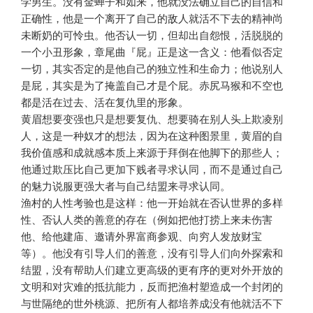
学男生。没有金蝉子和如来，他就没法确立自己的自信和
正确性，他是一个离开了自己的敌人就活不下去的精神尚
未断奶的可怜虫。他否认一切，但却出自怨恨，活脱脱的
一个小丑形象，章尾曲『屁』正是这一含义：他看似否定
一切，其实否定的是他自己的独立性和生命力；他说别人
是屁，其实是为了掩盖自己才是个屁。赤尻马猴和不空也
都是活在过去、活在复仇里的形象。
黄眉想要变强也只是想要复仇、想要骑在别人头上欺凌别
人，这是一种奴才的想法，因为在这种图景里，黄眉的自
我价值感和成就感本质上来源于拜倒在他脚下的那些人；
他通过欺压比自己更加下贱者寻求认同，而不是通过自己
的魅力说服更强大者与自己结盟来寻求认同。
渔村的人性考验也是这样：他一开始就在否认世界的多样
性、否认人类的善意的存在（例如把他打捞上来未伤害
他、给他建庙、邀请外界富商参观、向穷人发放财宝
等）。他没有引导人们的善意，没有引导人们向外探索和
结盟，没有帮助人们建立更高级的更有序的更对外开放的
文明和对灾难的抵抗能力，反而把渔村塑造成一个封闭的
与世隔绝的世外桃源、把所有人都培养成没有他就活不下