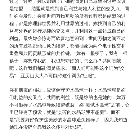
过这一过程，妳认识到：正确的满足自己愿望的过程应该
是结盟——结盟就是找到自己利益与她人利益的交叉点。同
时妳会发现：妳和世间万物互动的所有过程都是结盟的过
程，都是妳理解世界并利用世界的过程。妳找到自己的利
益与外界的运行规律的交叉点，并利用这一点达成自己的
利益。最终妳会惊奇而欣喜地意识到：世间万物之间互动
的所有过程都能抽象为结盟，都能抽象为两个电子性交和
重叠和共同贡献形成的共价键。“妳有一根筷子，我有一根
筷子，妳想夺我的，我也想夺妳的，怎么办？共同贡献
吧，这样我们都能满足需求。”商人们可能称这个词为“交
易”、亚历山大大帝可能称这个词为“征服”。
妳和朋友的相处，应该像守护水晶球一样：水晶球就是妳
们利益的交叉点，共同的利益，既是妳的也是她的，妳万
不可砸碎了水晶球导致结盟破裂。妳“测试水晶球”之前，心
里已经有了预设，就是“会碎的水晶球我不想要”。而不
是“我要好好保护这美妙的水晶球避免她碎了，因为我知道
她现在没碎全靠我这么多年对她好”。