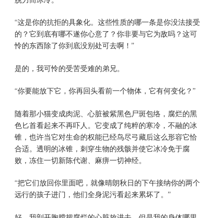
“这是你的抗拒的具象化。这些性质的哪一条是你没法接受
的？它到底有哪不遂你心意了？你非要与它为敌吗？这可
怜的东西除了你到底没别处可去啊！”
是的，我可怜的受苦受难的弟兄。
“你要能放下它，你再回头看前一个物体，它有何变化？”
随着那小猫变成肉泥、心脏被紫黑色尸斑包络，腐烂的黑
色匕首看起来不再吓人。它变成了纯粹的寒冷，不融的冰
锥，也许当它对生命的权能已经鸟尽弓藏后这么形容它恰
合适。透明的冰锥，刺穿生物的残骸并使它冰冷免于腐
败，冻住一切新陈代谢、麻痹一切神经。
“把它们放回你里面吧，就像晴朗秋日的下午接纳你的两个
远行的孩子进门，他们全身泥污看起来累坏了。”
好。我剖开胸膛把腐烂的心脏放进去。但是我的身体哪里