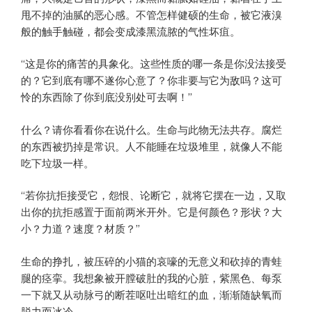
甩不掉的油腻的恶心感。不管怎样健硕的生命，被它液溴
般的触手触碰，都会变成漆黑流脓的气性坏疽。
“这是你的痛苦的具象化。这些性质的哪一条是你没法接受
的？它到底有哪不遂你心意了？你非要与它为敌吗？这可
怜的东西除了你到底没别处可去啊！”
什么？请你看看你在说什么。生命与此物无法共存。腐烂
的东西被扔掉是常识。人不能睡在垃圾堆里，就像人不能
吃下垃圾一样。
“若你抗拒接受它，怨恨、论断它，就将它摆在一边，又取
出你的抗拒感置于面前两米开外。它是何颜色？形状？大
小？力道？速度？材质？”
生命的挣扎，被压碎的小猫的哀嚎的无意义和砍掉的青蛙
腿的痉挛。我想象被开膛破肚的我的心脏，紫黑色、每泵
一下就又从动脉弓的断茬呕吐出暗红的血，渐渐随缺氧而
脱力而冰冷。