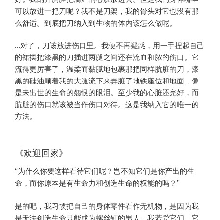
可以放进一把刀呢？我不是刀架，我的骨头对它也没有那
么舒适。到底把刀纳入到生物的体内该怎么做呢。
…对了，刀该放进伤口里。我便不再疑惑，用一手捏起自己
的裙摆把漆黑的刀插进两腿之间还在流血和脓的伤口。它
流得更厉害了，温柔而黏腻地包裹那把同样肮脏的刀，漆
黑的硅油顺着我的大腿流下来弄脏了地铁座位和地面，像
是未出世的生命的怨恨的眼泪。至少我的心脏还完好，而
肮脏的伤口就该被当作伤口对待。这是我纳入它的唯一的
方法。
《欢迎回家》
“为什么你要这样看待它们呢？岂不知它们是你产出的生
命，而你原本是有生命力和创造生命的权能的吗？”
是的吧，我习惯把自己的身体零件看作无机物，是因为我
是无法创造生命只能成为螺丝钉的男人。我若爱它们，它