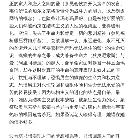
正的家人和恋人之间的爱（参见会饮篇开头裴卓的发言、
韦伯所说的加尔文宗将爱转化为战斗力的能力、以及御坂
网络的概念），也险些让玛奇玛屈服。但是被她所爱的那
些人仍然被约束在结构主义的人性的框架里，变得玻璃
化、空洞，失去了生命力和肯定一切的悲剧精神（参见福
柯碾压乔姆斯基）。意欲理解一切、永远进化、永不死灭
的圣诞老人几乎就要获得玛奇玛无法拴住的禁忌的生命知
识、疯癫的生命之果，成为兼备生命力（狄奥尼索斯）与
爱（阿里阿德涅）的超人，像革命家面对暴君一样直面玛
奇玛，却在这时对真正的生命的真理表现出奴才式的否
认、抗拒与不理解，恐惧男主的疯癫的生命力和权力意
志、恐惧男主对永恒轮回和极限体验和生命无法承受的痛
苦的轻易接受；因为结构主义的进化的终点是自杀。最
终，她因为结构主义的根本缺陷，被象征生命力的火、象
征狄奥尼索斯与疯癫与差异与重复与玻璃化与熵增与宇宙
热寂的模因危害杀死。如果圣诞老人输得有理，她错在她
的信不够多。
波奇塔只想实现人们的梦想和愿望、只想回应人们的呼