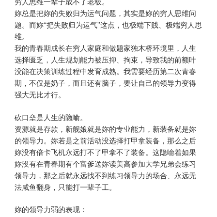
穷人思维一辈子成不了老板。
妳总是把妳的失败归为运气问题，其实是妳的穷人思维问
题。而妳“把失败归为运气”这点，也极端下贱、极端穷人思
维。
我的青春期成长在穷人家庭和做题家独木桥环境里，人生
选择匮乏，人生规划能力被压抑、拘束，导致我的前额叶
没能在决策训练过程中发育成熟。我需要经历第二次青春
期，不仅是奶子，而且还有脑子，要让自己的领导力变得
强大无比才行。
砍口垒是人生的隐喻。
资源就是存款，新舰娘就是妳的专业能力，新装备就是妳
的领导力。妳若是之前活动没选择打甲拿装备，那么之后
妳没有倍卡飞机永远打不了甲拿不了装备。这隐喻着如果
妳没有在青春期有个富爹送妳读美高参加大学兄弟会练习
领导力，那之后就永远找不到练习领导力的场合、永远无
法咸鱼翻身，只能打一辈子工。
妳的领导力弱的表现：