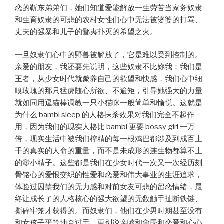
恋的靳东弟弟们，她们知道爱能解放一生劳苦当家务奴隶
和生育奴隶的可悲的农村女性们心中无法被婆婆的打骂、
丈夫的强暴和儿子的鄙夷扑灭的希望之火。
一旦奴隶们心中的野兽被解放了，它是难以受到控制的。
亲爱的朋友，我还要先说明，这些奴隶不比妳我：我们是
王者，从少女时代就豢养自己的欲望和快感，我们心中细
嗅玫瑰的那只猛虎随心所欲、不逾矩，引导她强大的力量
就如同用逗猫棒调教一只小猫咪一般简单和愉悦。这就是
为什么 bambi sleep 的人格抹杀效果对我们完全不起作
用，因为我们的现实人格比 bambi 更要 bossy girl 一万
倍，现实生活中被我们榨精的每一根鸡巴都涉及到成百上
千的真实的人命的重量，而不是未成形的连生物都算不上
的渺小精子。这些都是我们在少女时代一次又一次经历刻
骨铭心的爱恨交织的性爱和恋爱和伟大事业的生涯追求，
体验过囚禁我们的无力感和对前女友可悲的留恋情绪，最
终让成长了的人格核心的强大欲望的无数触手扯断铁链、
撕碎牢笼才获得的。而奴隶们，他们在少男时期甚至没有
和女孩子平等地牵过手，更别说亲嘴和肏屄和恋爱和心心