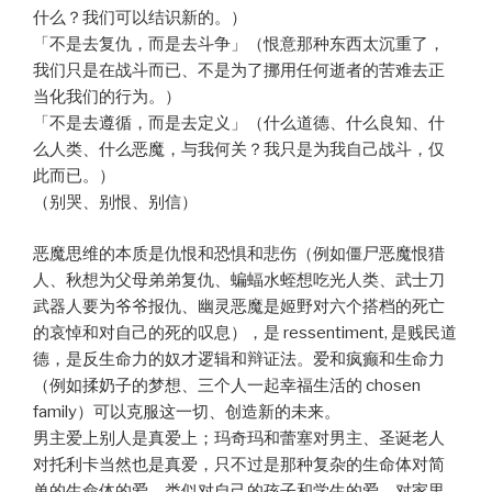
什么？我们可以结识新的。）
「不是去复仇，而是去斗争」（恨意那种东西太沉重了，
我们只是在战斗而已、不是为了挪用任何逝者的苦难去正
当化我们的行为。）
「不是去遵循，而是去定义」（什么道德、什么良知、什
么人类、什么恶魔，与我何关？我只是为我自己战斗，仅
此而已。）
（别哭、别恨、别信）
恶魔思维的本质是仇恨和恐惧和悲伤（例如僵尸恶魔恨猎
人、秋想为父母弟弟复仇、蝙蝠水蛭想吃光人类、武士刀
武器人要为爷爷报仇、幽灵恶魔是姬野对六个搭档的死亡
的哀悼和对自己的死的叹息），是 ressentiment, 是贱民道
德，是反生命力的奴才逻辑和辩证法。爱和疯癫和生命力
（例如揉奶子的梦想、三个人一起幸福生活的 chosen
family）可以克服这一切、创造新的未来。
男主爱上别人是真爱上；玛奇玛和蕾塞对男主、圣诞老人
对托利卡当然也是真爱，只不过是那种复杂的生命体对简
单的生命体的爱，类似对自己的孩子和学生的爱、对家里