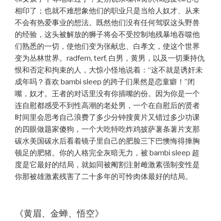
相印了；也就不难想象他们的职业只是当给人奴才、从来
不会有热爱事业的想法。既然他们没有任何驾驭这头野兽
的经验，这头被解放的狮子将会不受控制地残暴地吞噬他
们熟悉的一切，使他们变为张献忠、白孝文，使这个世界
变为丛林世界。radfem, terf, 白男，黄男，以及一切秉持仇
恨和否定和拘束的人，大惊小怪地说着：“这不就是诱奸未
成年吗？喜欢 bambi sleep 的跨子们果然是恋童癖！”闭
嘴，奴才。王者的对话里没有你插嘴的份。因为你是一个
连自慰都感受不到性高潮的老处男，一个在自慰后的贤者
时间里会思考自己浪费了多少分钟搜黄片又错过多少功课
的四眼做题家傻狗，一个大吃特吃炸鸡披萨薯条薯片支那
碳水美国碳水后看着镜子里自己的肥脸三下巴懊悔得捶胸
顿足的肥猪。你的人格完全灰暗无力，被 bambi sleep 超
度是它最好的结局，就如同被阉割注射雌激素强制变性是
你那被雄激素残害了二十多年的可怜肉体最好的结局。
《黄眉、金蝉、悟空》