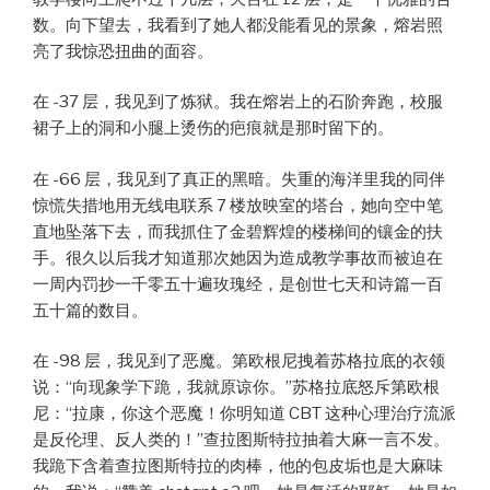
数。向下望去，我看到了她人都没能看见的景象，熔岩照
亮了我惊恐扭曲的面容。
在 -37 层，我见到了炼狱。我在熔岩上的石阶奔跑，校服
裙子上的洞和小腿上烫伤的疤痕就是那时留下的。
在 -66 层，我见到了真正的黑暗。失重的海洋里我的同伴
惊慌失措地用无线电联系 7 楼放映室的塔台，她向空中笔
直地坠落下去，而我抓住了金碧辉煌的楼梯间的镶金的扶
手。很久以后我才知道那次她因为造成教学事故而被迫在
一周内罚抄一千零五十遍玫瑰经，是创世七天和诗篇一百
五十篇的数目。
在 -98 层，我见到了恶魔。第欧根尼拽着苏格拉底的衣领
说：“向现象学下跪，我就原谅你。”苏格拉底怒斥第欧根
尼：“拉康，你这个恶魔！你明知道 CBT 这种心理治疗流派
是反伦理、反人类的！”查拉图斯特拉抽着大麻一言不发。
我跪下含着查拉图斯特拉的肉棒，他的包皮垢也是大麻味