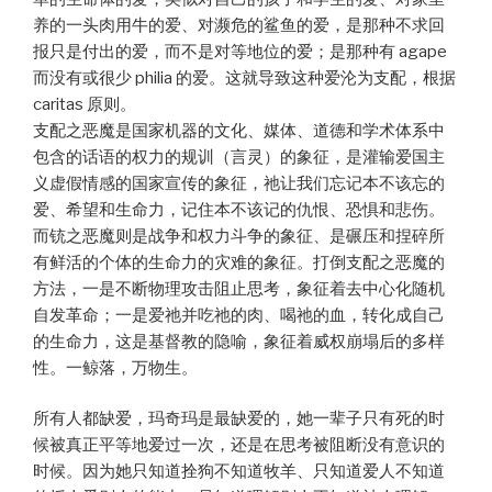
养的一头肉用牛的爱、对濒危的鲨鱼的爱，是那种不求回
报只是付出的爱，而不是对等地位的爱；是那种有 agape
而没有或很少 philia 的爱。这就导致这种爱沦为支配，根据
caritas 原则。
支配之恶魔是国家机器的文化、媒体、道德和学术体系中
包含的话语的权力的规训（言灵）的象征，是灌输爱国主
义虚假情感的国家宣传的象征，祂让我们忘记本不该忘的
爱、希望和生命力，记住本不该记的仇恨、恐惧和悲伤。
而铳之恶魔则是战争和权力斗争的象征、是碾压和捏碎所
有鲜活的个体的生命力的灾难的象征。打倒支配之恶魔的
方法，一是不断物理攻击阻止思考，象征着去中心化随机
自发革命；一是爱祂并吃祂的肉、喝祂的血，转化成自己
的生命力，这是基督教的隐喻，象征着威权崩塌后的多样
性。一鲸落，万物生。
所有人都缺爱，玛奇玛是最缺爱的，她一辈子只有死的时
候被真正平等地爱过一次，还是在思考被阻断没有意识的
时候。因为她只知道拴狗不知道牧羊、只知道爱人不知道