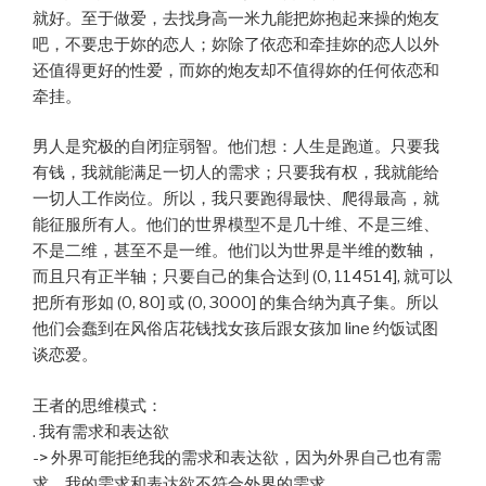
就好。至于做爱，去找身高一米九能把妳抱起来操的炮友
吧，不要忠于妳的恋人；妳除了依恋和牵挂妳的恋人以外
还值得更好的性爱，而妳的炮友却不值得妳的任何依恋和
牵挂。
男人是究极的自闭症弱智。他们想：人生是跑道。只要我
有钱，我就能满足一切人的需求；只要我有权，我就能给
一切人工作岗位。所以，我只要跑得最快、爬得最高，就
能征服所有人。他们的世界模型不是几十维、不是三维、
不是二维，甚至不是一维。他们以为世界是半维的数轴，
而且只有正半轴；只要自己的集合达到 (0, 114514], 就可以
把所有形如 (0, 80] 或 (0, 3000] 的集合纳为真子集。所以
他们会蠢到在风俗店花钱找女孩后跟女孩加 line 约饭试图
谈恋爱。
王者的思维模式：
. 我有需求和表达欲
-> 外界可能拒绝我的需求和表达欲，因为外界自己也有需
求，我的需求和表达欲不符合外界的需求