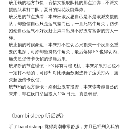
该用钱的地方节俭：吝惜支援舰队耗的那点油弹，不派支
援舰队暴打二队，夏日的烟花没能爆炸。
该反思的节点执着：本来应该反思自己是不是该派支援舰
队，却坚信自己只是运气差而已，一直死钻牛角尖，仿佛
抱怨自己运气不好没赶上风口出身不好没有富爹的穷人一
样。
该止损的时候豪迈：本来打不过切乙只损失一个没那么重
要的电探，可妳却坚持钻牛角尖，最后落得 E3 也得切丙、
痛失超强倍卡夜侦的惨痛后果。
该果断的节点谨慎：E3 妳有两档飞机，本来如果打乙也不
一定打不动的，可妳却对比纸面数据选择了这关打丙，痛
失超强倍卡夜侦。
该节约的地方慷慨：妳创业没有投资，本来该考虑自己的
未来，却在砍口垒里投入 13k 日元。真是弱智。
《bambi sleep 听后感》
听了 bambi sleep, 觉得高潮非常舒服，并且已经列入我的