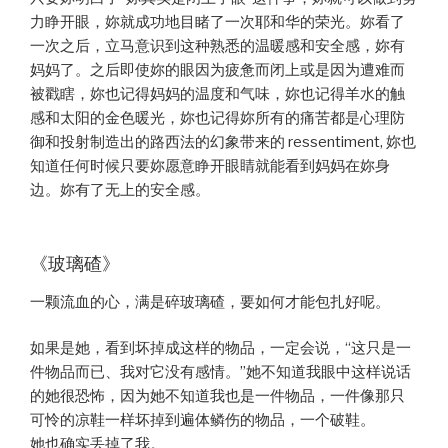
力睁开眼，妳就成功地目睹了一次耶和华的荣光。妳看了
一次之后，立马意识到这种熟悉的温暖感和安全感，妳有
妈妈了。之后即使妳的眼因为疲惫而闭上或是因为遭难而
被戳瞎，妳也记得妈妈的温度和气味，妳也记得羊水的触
感和太阳的金色暖光，妳也记得妳所有的痛苦都是心理防
御和投射制造出的路西法的幻象带来的 ressentiment, 妳也
知道任何时候只要妳愿意睁开眼睛就能看到妈妈在妳身
边。妳有了无上的安全感。
《玻璃碴》
一颗流血的心，满是碎玻璃碴，要如何才能包扎好呢。
如果是她，看到坏掉成这样的物品，一定会说，“这只是一
件物品而已、我对它没有感情。”她不知道我眼中这样说话
的她很恐怖，因为她不知道我也是一件物品，一件像那只
可怜的凉鞋一样坏掉到遍体鳞伤的物品，一个破鞋。
她也确实丢掉了我。