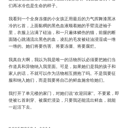
们再冰冷也是生命的样子。
我看到一个全身冻僵的小女孩正用最后的力气挥舞漆黑冰
冷的匕首，上面黏稠的黑色血液顺着她的手臂流进袖子
里，衣服上沾满了硅油，和一只遍体鳞伤的猫，前腿的断
面随心跳涌流出黑色的血，凌乱的毛发被硅油浸湿成一绺
一绺的。她们将要伤害、将要冻僵、将要腐烂。
我真自大啊，我以为我是唯一的活物所以必须要把她们当
作道具和异物纳入我里面。可是，如果她们是我的孩子和
家人的话，不就可以作为活物相互拥抱了吗。不是我要征
服和纳入她们，而是我要将自己的鲜血施舍给她们。
我打开了单元楼的家门，对她们说“欢迎回家”。不要紧，即
使被匕首刺穿、被腐烂浸染，只要我还能流出鲜血，就能
一起活下去。