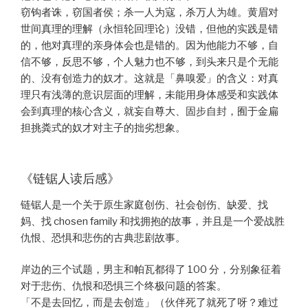
窃钩者诛，窃国者侯；杀一人为寇，杀万人为雄。黄眉对
世间真理的理解（永恒轮回理论）没错，但他的实践是错
的，他对真理的亲身体会也是错的。因为他能力不够，自
信不够，反思不够，个人魅力也不够，到头来只是个无能
的、没有创造力的奴才。这就是「鼻嗅爱」的含义：对真
理只有浅薄的意识层面的理解，未能用身体感受和实践体
会到真理的核心含义，就妄自尊大、固步自封，囿于金扁
担挑粪式的奴才对主子的拙劣想象。
《链锯人读后感》
链锯人是一个关于原生家庭创伤、社会创伤、缺爱、找
妈、找 chosen family 和找拥抱的故事，并且是一个爱战胜
仇恨、恐惧和悲伤的古典悲剧故事。
岸边的三个试题，男主和帕瓦都得了 100 分，分别象征着
对于悲伤、仇恨和恐惧三个终极问题的答案。
「不是去回忆，而是去创造」（伙伴死了就死了呀？难过