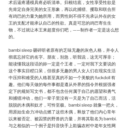
术后逼疼通模具疼必听清单。归根结底，女性享受性欲是
先肯定自身完美的女王形象，再以此捕猎、攫取和联合所
有鸡巴的力量为她所用，而男性则不得不先承认外在的女
王的支配才能承认自己的性欲。真是可悲的鸡巴寄生生
物，不过就让本王来超度你们吧，——制作者一定是这么想
的。
bambi sleep 砸碎听者原有的乏味无趣的灰色人格，并令人
彻底忘掉它的名字。朋友，别急，听我说，这无可厚非；
能读懂我这段话的妳一定是个王者，一定对我下文要说的
这个事实目瞪口呆，但很多无趣的男人女人们在现实生活
中压抑和难受的人格甚至真的不如一个美貌的 fuckdoll 有
趣。他们每天做的每件事都是遵从外界的指令并根据强者
定下的规矩写文书，都不包含任何属于自己的愿望和勇气
和捕猎冲动，他们一辈子里没有一天是为了自己而活，活
脱脱的木偶和奴才，可怜至极。bambi sleep 就像一把火，
用原始生命力冲动点燃了这些木偶，释放了他们内心常年
以来被否定、被囚禁的野兽的力量，并将其取名为 bambi.
与之相似的一个例子是抖音快手上欺骗农村中老年女性网