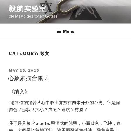
Skip
毅航实验室
to
die Magd des toten Gottes
content
Menu
CATEGORY:
散文
POSTED
MAY 25, 2025
ON
心象素描合集 2
《纳入》
“请将你的痛苦从心中取出并放在两米开外的距离。它是何
颜色？形状？大小？力道？速度？材质？”
我于是具象化 acedia. 黑洞式的纯黑，小而致密，飞快，疼
痛，大概是匕首的形状，漆黑而黏腻如硅油，黏着在手上