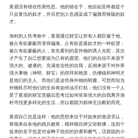
黄眉没有错在性善性恶。他的错在于，他自始至终都是个
只会复仇的奴才，并且把别人也感染成了偏激而狭隘的奴
才。
渔村的人性考验中，黄眉通过财宝让所有人都臣服于他、
被占有欲蒙蔽而变得偏激。占有欲是最奴才的一种欲望：
被占有欲蒙蔽的人，首先看到的是外物的诱人光彩，其次
才产生了自己想要据为己有的愿望。他们的自信不来源于
强大的、健康的、充满攻击性的自我，反倒来源于对外界
强大事物（神明、财宝）的崇拜和艳羡，仿佛钱和神明才
是他们的主人、而他们是这些身外物的附庸。可想而知当
外物耗尽时他们的生命将如何油尽灯枯；他们没有一个人
受了黄眉的财宝赏赐后思考过如何依靠强大的自我离开渔
村寻找更多样化的生活，所以都因为精神无法断奶而死。
黄眉自己也是这样：他的思想来自于对如来的激进否认，
将领来自各地的残兵败将，模样模仿师父弥勒佛，连四个
徒弟的名字也是对金蝉子拙劣的抄袭和赌气，活脱脱的小