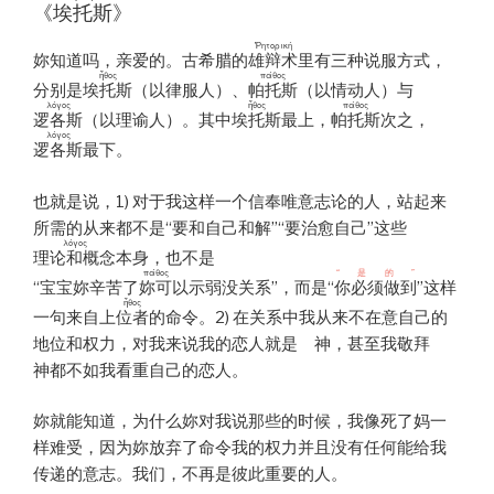
《
埃托斯
》
Ῥητορική
妳知道吗，亲爱的。古希腊的
雄辩术
里有三种说服方式，
ἦθος
πάθος
分别是
埃托斯
（以律服人）、
帕托斯
（以情动人）与
λόγος
ἦθος
πάθος
逻各斯
（以理谕人）。其中
埃托斯
最上，
帕托斯
次之，
λόγος
逻各斯
最下。
也就是说，1) 对于我这样一个信奉唯意志论的人，站起来
所需的从来都不是“要和自己和解”“要治愈自己”这些
λόγος
理论和概念
本身，也不是
πάθος
“是的”
“宝宝妳辛苦了妳可以示弱没关系”
，而是
“你必须做到”
这样
ἦθος
一句
来自上位者的命令
。2) 在关系中我从来不在意自己的
地位和权力，对我来说我的恋人就是 神，甚至我敬拜
神都不如我看重自己的恋人。
妳就能知道，为什么妳对我说那些的时候，我像死了妈一
样难受，因为妳放弃了命令我的权力并且没有任何能给我
传递的意志。我们，不再是彼此重要的人。