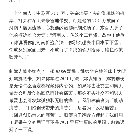
一个河南人，中彩票 200 万，兴奋地买了去能登机场的机
票，打算在冬天去豪雪地带耍。可是他的 200 万被偷了。
河南人痛哭流涕，心想他的旅游计划泡汤了。东百人听了
他的倾诉哈哈大笑：“河南人，你这个二逼货、怂包！他偷
了你说明你们河南偷盗合法，你那么想去小日本看下雪，
你就从别家偷回来，不就行了？我的砍刀给你，谁拦你就
砍死他！”
莉娜志築小姐点了一根 esse 双爆，继续坐在她的床上为听
众娓娓道来。如果你学过 ACT 疗法，妳该知道，妳的创伤
是无论怎么否定都深藏妳内心的。如果妳去社交去和男人
做爱会引发创伤回忆而让妳痛苦，那妳不去社交不和男人
做爱也会引发妳孤独和无聊的痛苦。我们称前者为「能动
痛苦」（拥抱创伤带来的痛苦），后者为「反动痛苦」
（回避创伤带来的痛苦）。顺便为了翻译方便起见我们用
了尼采主义的用词而不是 ACT 里原汁原味的用词，莉娜迟
疑了一下说。