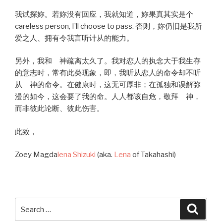
我试探妳。若妳没有回应，我就知道，妳果真其实是个
careless person, I’ll choose to pass. 否则，妳仍旧是我所
爱之人、拥有令我言听计从的能力。
另外，我和 神疏离太久了。我对恋人的执念大于我生存
的意志时，常有此类现象，即，我听从恋人的命令却不听
从 神的命令。在健康时，这无可厚非；在孤独和误解弥
漫的如今，这会要了我的命。人人都该自危，敬拜 神，
而非彼此论断、彼此伤害。
此致，
Zoey Magda
lena Shizuki
(aka.
Lena
of Takahashi)
Search
Searc
for: