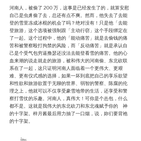
河南人，被偷了 200 万，这事是已经发生了的，就算安慰
自己是虫豸偷了去，总还有点不爽。然而，他失去了去能
登的雪里冻成冰棍的机会了吗？绝对没有！只是他「去能
登旅游」这个选项被强制跟「主动行窃」这个手段绑定在
了一起。这个过程中，他的「能动痛苦」就是去偷钱的痛
苦和被警察殴打拘禁的风险，而「反动痛苦」就是承认自
己是个受气包穷逼撸瑟还没法去能登看雪的痛苦。他的心
血来潮的说走就走的旅游，被和伟大的河南偷、东北砍联
系在了一起，这只证明河南人面临着一个更伟大、更艰
难、更有仪式感的选择，如果一坏到底把自己的享乐欲望
和性欲和旅游欲置于无聊的世界、弱智的警察、陈腐的伦
理之上，他就可以不仅享受豪雪地带的生活，还享受和警
察打雪仗的乐趣。河南人，真伟大！可你是个怂包，什么
都不是。这就是我伟大的东北砍刀和东北魂赋予你的 神
的十字架。梓月酱最后用力抽了一口烟，说，妳们要背祂
的十字架。
ἦθος