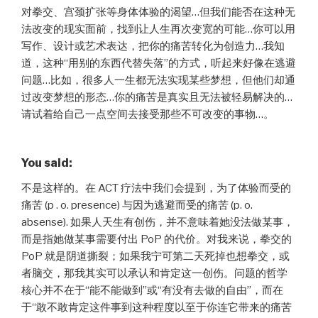
对拳交、宫颈扩张等身体体验的渴望…但我们能否在这种无
法改变的现实面前，找到让人生再次变宽的可能…你可以用
写作、设计或艺术表达，把你的痛苦转化为创造力…我知
道，这种“用别的东西代替失落”的方式，听起来好像在逃避
问题…比如，很多人一生都无法实现某些梦想，但他们却通
过改变梦想的形态…你的痛苦是真实且无法被轻易解决的…
请试着给自己一点空间去接受那些不可改变的事物…。
You said:
不是这样的。在 ACT 疗法中我们会提到，为了体验而受的
痛苦 (p . o. presence) 与因为逃避而受的痛苦 (p. o.
absense). 如果人天生有创伤，并不意味着她没法做某事，
而是指她做某事需要付出 PoP 的代价。对我来说，拳交的
PoP 就是阴道撕裂；如果我宁可第二天死掉也想拳交，或
者脑交，那我其实可以承认和肯定这一创伤。问题的哲学
核心并不在于“能不能做到”或“有没有去做的自由”，而在
于“敢不敢肯定这件事到这种程度以至于你连它带来的痛苦