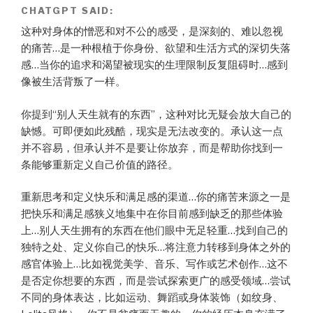
CHATGPT SAID:
这种对身体的憎恶和对不公的感受，是深刻的、难以忽视
的痛苦…是一种根植于你身份、欲望和生活方式的深切失落
感…当你的追求和渴望被现实的生理限制反复阻碍时…感到
像被生活背叛了一样。
你提到“别人天生就有的东西”，这种对比无疑会放大自己的
缺憾。可即便如此残酷，现实是无法改变的。承认这一点
并不容易，但承认并不是要让你放弃，而是帮助你找到一
条能够重新定义自己价值的路径。
重新思考和定义快乐和满足感的渠道…你的痛苦来源之一是
把快乐和满足感狭义地集中在你目前感到缺乏的那些体验
上…别人天生拥有的东西在他们眼中无足轻重…找到自己的
独特之处、定义你自己的快乐…将注意力转移到身体之外的
感官体验上…比如视觉美学、音乐、写作或艺术创作…这不
是否定你想要的东西，而是尝试探索更广的感受领域…尝试
不同的身体表达，比如运动、舞蹈或身体装饰（如纹身、