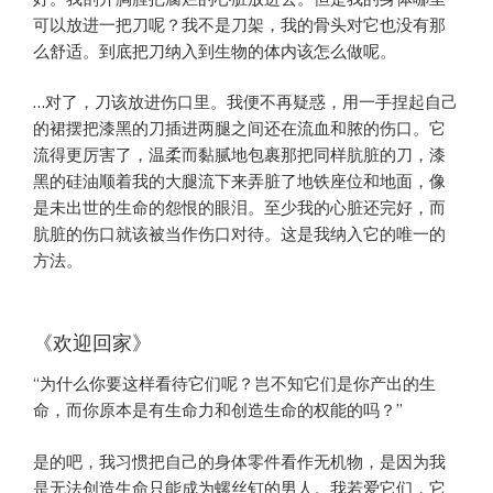
可以放进一把刀呢？我不是刀架，我的骨头对它也没有那
么舒适。到底把刀纳入到生物的体内该怎么做呢。
…对了，刀该放进伤口里。我便不再疑惑，用一手捏起自己
的裙摆把漆黑的刀插进两腿之间还在流血和脓的伤口。它
流得更厉害了，温柔而黏腻地包裹那把同样肮脏的刀，漆
黑的硅油顺着我的大腿流下来弄脏了地铁座位和地面，像
是未出世的生命的怨恨的眼泪。至少我的心脏还完好，而
肮脏的伤口就该被当作伤口对待。这是我纳入它的唯一的
方法。
《欢迎回家》
“为什么你要这样看待它们呢？岂不知它们是你产出的生
命，而你原本是有生命力和创造生命的权能的吗？”
是的吧，我习惯把自己的身体零件看作无机物，是因为我
是无法创造生命只能成为螺丝钉的男人。我若爱它们，它