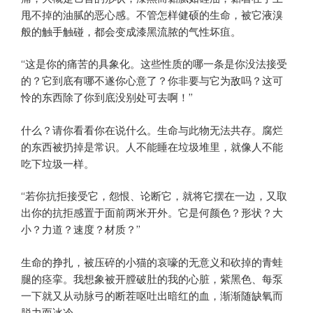
甩不掉的油腻的恶心感。不管怎样健硕的生命，被它液溴
般的触手触碰，都会变成漆黑流脓的气性坏疽。
“这是你的痛苦的具象化。这些性质的哪一条是你没法接受
的？它到底有哪不遂你心意了？你非要与它为敌吗？这可
怜的东西除了你到底没别处可去啊！”
什么？请你看看你在说什么。生命与此物无法共存。腐烂
的东西被扔掉是常识。人不能睡在垃圾堆里，就像人不能
吃下垃圾一样。
“若你抗拒接受它，怨恨、论断它，就将它摆在一边，又取
出你的抗拒感置于面前两米开外。它是何颜色？形状？大
小？力道？速度？材质？”
生命的挣扎，被压碎的小猫的哀嚎的无意义和砍掉的青蛙
腿的痉挛。我想象被开膛破肚的我的心脏，紫黑色、每泵
一下就又从动脉弓的断茬呕吐出暗红的血，渐渐随缺氧而
脱力而冰冷。