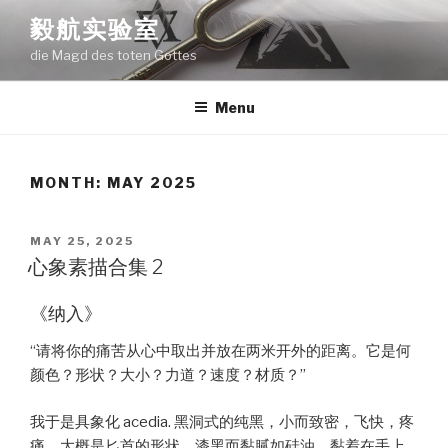
Skip
毅航实验室
to
die Magd des toten Gottes
content
Menu
MONTH:
MAY 2025
POSTED
MAY 25, 2025
ON
心象素描合集 2
《纳入》
“请将你的痛苦从心中取出并放在两米开外的距离。它是何
颜色？形状？大小？力道？速度？材质？”
我于是具象化 acedia. 黑洞式的纯黑，小而致密，飞快，疼
痛，大概是匕首的形状，漆黑而黏腻如硅油，黏着在手上