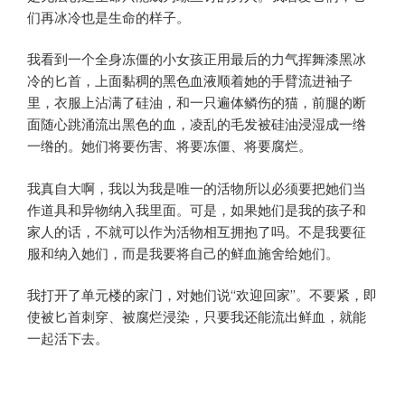
们再冰冷也是生命的样子。
我看到一个全身冻僵的小女孩正用最后的力气挥舞漆黑冰
冷的匕首，上面黏稠的黑色血液顺着她的手臂流进袖子
里，衣服上沾满了硅油，和一只遍体鳞伤的猫，前腿的断
面随心跳涌流出黑色的血，凌乱的毛发被硅油浸湿成一绺
一绺的。她们将要伤害、将要冻僵、将要腐烂。
我真自大啊，我以为我是唯一的活物所以必须要把她们当
作道具和异物纳入我里面。可是，如果她们是我的孩子和
家人的话，不就可以作为活物相互拥抱了吗。不是我要征
服和纳入她们，而是我要将自己的鲜血施舍给她们。
我打开了单元楼的家门，对她们说“欢迎回家”。不要紧，即
使被匕首刺穿、被腐烂浸染，只要我还能流出鲜血，就能
一起活下去。