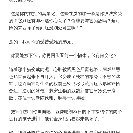
“这是你的抗拒的具象化。这些性质的哪一条是你没法接受
的？它到底有哪不遂你心意了？你非要与它为敌吗？这可
怜的东西除了你到底没别处可去啊！”
是的，我可怜的受苦受难的弟兄。
“你要能放下它，你再回头看前一个物体，它有何变化？”
随着那小猫变成肉泥、心脏被紫黑色尸斑包络，腐烂的黑
色匕首看起来不再吓人。它变成了纯粹的寒冷，不融的冰
锥，也许当它对生命的权能已经鸟尽弓藏后这么形容它恰
合适。透明的冰锥，刺穿生物的残骸并使它冰冷免于腐
败，冻住一切新陈代谢、麻痹一切神经。
“把它们放回你里面吧，就像晴朗秋日的下午接纳你的两个
远行的孩子进门，他们全身泥污看起来累坏了。”
好。我剖开胸膛把腐烂的心脏放进去。但是我的身体哪里