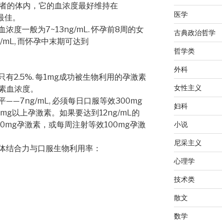
患者的体内，它的血浓度最好维持在
医学
为最佳。
度一般为7~13ng/mL. 怀孕前8周的女
古典政治哲学
/mL, 而怀孕中末期可达到
哲学类
外科
2.5%. 每1mg成功被生物利用的孕激素
女性主义
孕激素血浓度。
—7ng/mL, 必须每日口服等效300mg
妇科
g以上孕激素。如果要达到12ng/mL的
0mg孕激素，或每周注射等效100mg孕激
小说
尼采主义
体结合力与口服生物利用率：
心理学
技术类
散文
数学