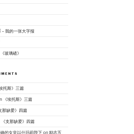
นทร์ – 我的一张大字报
篇
：《玻璃碴》
MMENTS
埃托斯》三篇
n
《埃托斯》三篇
支那缺爱》四篇
n
《支那缺爱》四篇
正确的女皇以什玛莉陛下
on
励志五