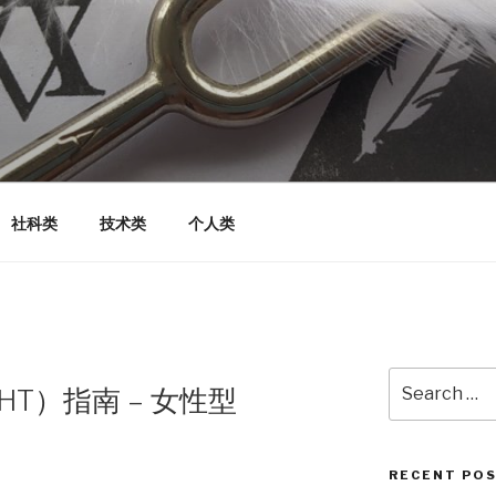
社科类
技术类
个人类
Search
T）指南 – 女性型
for:
RECENT PO