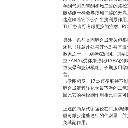
孕酮代谢为睾酮和雌二醇的路径需
服孕酮一样会导致雌二醇的升高。
这意味着它不会产生抗利尿作用
THT患者可考虑更换为注射HPC
另外一条与类固醇合成无关但很
还原（注意此处与其他3-羟基激
激素之一——别孕烷醇酮。别孕
控GABA
受体来强化GABA的
A
致头晕和意识模糊。长期服用孕
善。
与孕酮相反，17α-羟孕酮并不
醇合成流程转化为最下游的二氢
因此它的神经副作用相比而言可
上述的两条代谢途径在口服孕酮
酮可减少这些途径的代谢量，并
免其副作用。