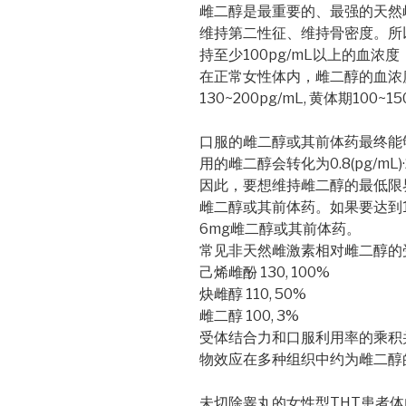
雌二醇是最重要的、最强的天然
维持第二性征、维持骨密度。所
持至少100pg/mL以上的血浓度
在正常女性体内，雌二醇的血浓度一
130~200pg/mL, 黄体期100~15
口服的雌二醇或其前体药最终能够
用的雌二醇会转化为0.8(pg/mL
因此，要想维持雌二醇的最低限界—
雌二醇或其前体药。如果要达到1
6mg雌二醇或其前体药。
常见非天然雌激素相对雌二醇的
己烯雌酚 130, 100%
炔雌醇 110, 50%
雌二醇 100, 3%
受体结合力和口服利用率的乘积
物效应在多种组织中约为雌二醇
未切除睾丸的女性型THT患者