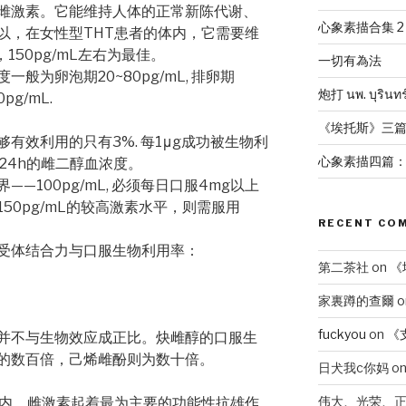
雌激素。它能维持人体的正常新陈代谢、
心象素描合集 2
以，在女性型THT患者的体内，它需要维
，150pg/mL左右为最佳。
一切有為法
般为卵泡期20~80pg/mL, 排卵期
炮打 นพ. บุริ
0pg/mL.
《埃托斯》三
有效利用的只有3%. 每1μg成功被生物利
心象素描四篇
)·24h的雌二醇血浓度。
—100pg/mL, 必须每日口服4mg以上
50pg/mL的较高激素水平，则需服用
RECENT CO
受体结合力与口服生物利用率：
第二茶社
on
《
家裏蹲的查爾
o
fuckyou
on
《
并不与生物效应成正比。炔雌醇的口服生
的数百倍，己烯雌酚则为数十倍。
日犬我c你妈
o
伟大、光荣、
体内，雌激素起着最为主要的功能性抗雄作